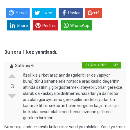
E-mail
Tweet
Paylas
+1
Share
Pin this
WhatsApp
Bu soru 1 kez yanıtlandı.
31 Aralık 2021 11:32
Satılmış76
özellikle şirket araçlarında (galericiler de yapıyor
bunu) türlü bahanelerle noterde araç kasko değerinin
3
altında satılmış gibi göstermek isteyebiliyorlar. gerekçe
olarak da kaskoya bildirilmemiş hasarlar ya da motor
arızaları gibi uydurma gerekçeler üretebiliyorlar. bu
kadar aktif bir sektörün halen vergiden kaçınmak için
bu kadar cesur olabilmesi bence üzerine gidilmesi
gereken bir konu
Bu soruya sadece kayıtlı kullanıcılar yanıt yazabilirler. Yanıt yazmak