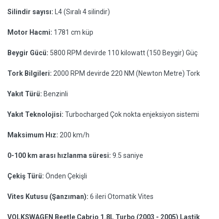
Silindir sayısı:
L4 (Sıralı 4 silindir)
Motor Hacmi:
1781 cm küp
Beygir Gücü:
5800 RPM devirde 110 kilowatt (150 Beygir) Güç
Tork Bilgileri:
2000 RPM devirde 220 NM (Newton Metre) Tork
Yakıt Türü:
Benzinli
Yakıt Teknolojisi:
Turbocharged Çok nokta enjeksiyon sistemi
Maksimum Hız:
200 km/h
0-100 km arası hızlanma süresi:
9.5 saniye
Çekiş Türü:
Önden Çekişli
Vites Kutusu (Şanzıman):
6 ileri Otomatik Vites
VOLKSWAGEN Beetle Cabrio 1.8L Turbo (2003 - 2005) Lastik