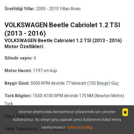
Üretildiği Yıllar:
2005 - 2010 Yılları Arası
VOLKSWAGEN Beetle Cabriolet 1.2 TSI
(2013 - 2016)
VOLKSWAGEN Beetle Cabriolet 1.2 TSI (2013 - 2016)
Motor Özellikleri:
Silindir sayısı:
4
Motor Hacmi:
1197 cm küp
Beygir Gücü:
5000 RPM devirde 77 kilowatt (105 Beygir) Güç
Tork Bilgileri:
1550-4100 RPM devirde 175 NM (Newton Metre)
Tork
İnternet sitemizdeki deneyiminizi iyileştirmek için çerezler
Yakıt Türü:
Benzinli
kullanıyoruz. Bu siteye giriş yaparak çerez kullanımını kabul etmiş
sayılıyorsunuz.
Daha fazla bilgi
.
Yakıt Teknolojisi:
Direct Injection