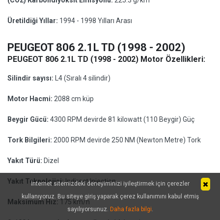
(CO2) Karbondiyoksit Emisyonu:
225.3 g/km
Üretildiği Yıllar:
1994 - 1998 Yılları Arası
PEUGEOT 806 2.1L TD (1998 - 2002)
PEUGEOT 806 2.1L TD (1998 - 2002) Motor Özellikleri:
Silindir sayısı:
L4 (Sıralı 4 silindir)
Motor Hacmi:
2088 cm küp
Beygir Gücü:
4300 RPM devirde 81 kilowatt (110 Beygir) Güç
Tork Bilgileri:
2000 RPM devirde 250 NM (Newton Metre) Tork
Yakıt Türü:
Dizel
Yakıt Teknolojisi:
Indirect Injection
İnternet sitemizdeki deneyiminizi iyileştirmek için çerezler
kullanıyoruz. Bu siteye giriş yaparak çerez kullanımını kabul etmiş
Maksimum Hız:
175 km/h
sayılıyorsunuz.
Daha fazla bilgi
.