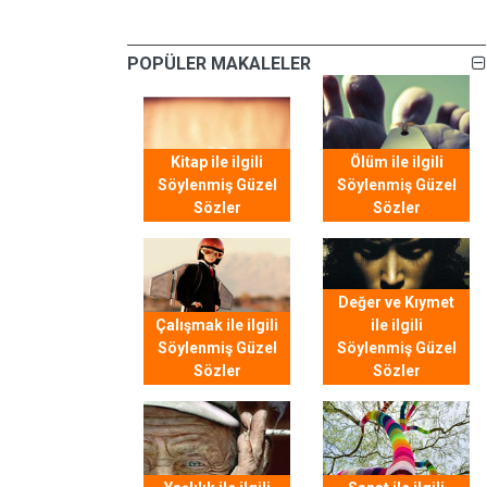
POPÜLER MAKALELER
Kitap ile ilgili
Ölüm ile ilgili
Söylenmiş Güzel
Söylenmiş Güzel
Sözler
Sözler
Değer ve Kıymet
Çalışmak ile ilgili
ile ilgili
Söylenmiş Güzel
Söylenmiş Güzel
Sözler
Sözler