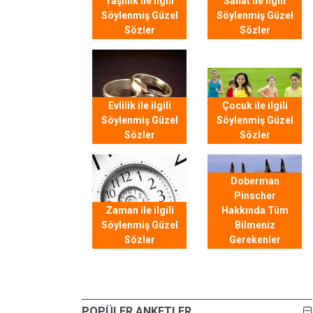
Yaşlılık ile ilgili
Sanat ile ilgili
Söylenmiş Güzel
Söylenmiş Güzel
Sözler
Sözler
Evlilik ile ilgili
Çocuk ile ilgili
Söylenmiş Güzel
Söylenmiş Güzel
Sözler
Sözler
Doberman
Pinscher
Zaman ile ilgili
Hakkında Tüm
Söylenmiş Güzel
Bilmeniz
Sözler
Gerekenler
POPÜLER ANKETLER