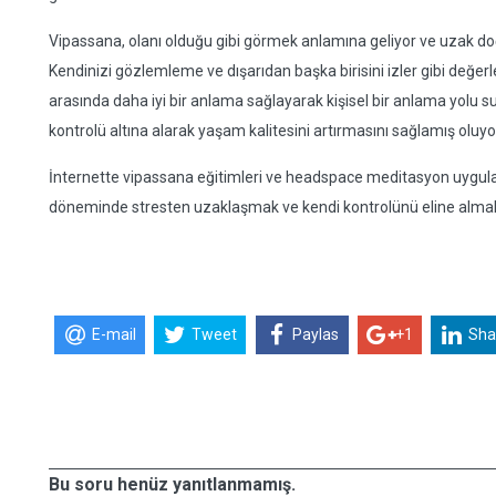
Vipassana, olanı olduğu gibi görmek anlamına geliyor ve uzak doğ
Kendinizi gözlemleme ve dışarıdan başka birisini izler gibi değerl
arasında daha iyi bir anlama sağlayarak kişisel bir anlama yolu sunu
kontrolü altına alarak yaşam kalitesini artırmasını sağlamış oluyo
İnternette vipassana eğitimleri ve headspace meditasyon uygul
döneminde stresten uzaklaşmak ve kendi kontrolünü eline almak i
E-mail
Tweet
Paylas
+1
Sha
Bu soru henüz yanıtlanmamış.