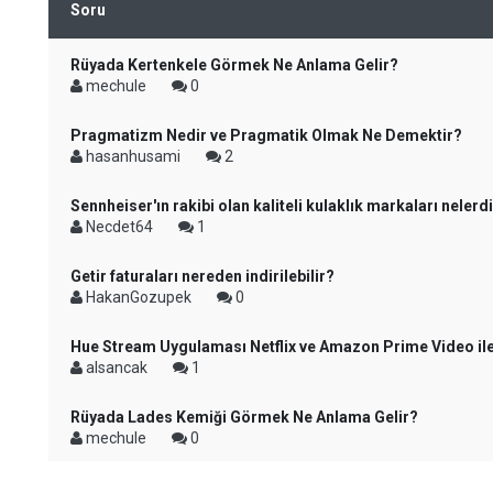
Soru
Rüyada Kertenkele Görmek Ne Anlama Gelir?
mechule
0
Pragmatizm Nedir ve Pragmatik Olmak Ne Demektir?
hasanhusami
2
Sennheiser'ın rakibi olan kaliteli kulaklık markaları nelerd
Necdet64
1
Getir faturaları nereden indirilebilir?
HakanGozupek
0
Hue Stream Uygulaması Netflix ve Amazon Prime Video il
alsancak
1
Rüyada Lades Kemiği Görmek Ne Anlama Gelir?
mechule
0