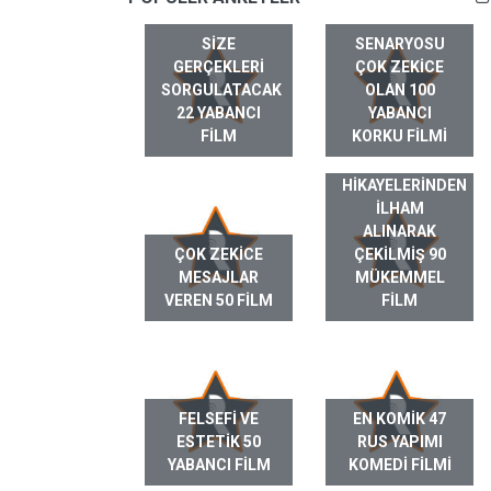
SIZE
SENARYOSU
GERÇEKLERI
ÇOK ZEKICE
SORGULATACAK
OLAN 100
22 YABANCI
YABANCI
FILM
KORKU FILMI
GERÇEK HAYAT
HIKAYELERINDEN
ILHAM
ALINARAK
ÇOK ZEKICE
ÇEKILMIŞ 90
MESAJLAR
MÜKEMMEL
VEREN 50 FILM
FILM
FELSEFI VE
EN KOMIK 47
ESTETIK 50
RUS YAPIMI
YABANCI FILM
KOMEDI FILMI