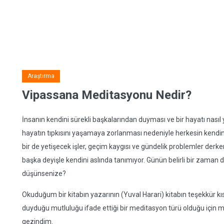
Araştırma
Vipassana Meditasyonu Nedir?
İnsanın kendini sürekli başkalarından duyması ve bir hayatı nası
hayatın tıpkısını yaşamaya zorlanması nedeniyle herkesin kend
bir de yetişecek işler, geçim kaygısı ve gündelik problemler derke
başka deyişle kendini aslında tanımıyor. Günün belirli bir zaman d
düşünsenize?
Okuduğum bir kitabın yazarının (Yuval Harari) kitabın teşekkür kı
duyduğu mutluluğu ifade ettiği bir meditasyon türü olduğu için m
gezindim.