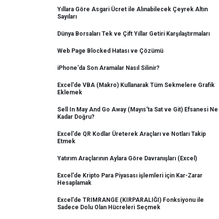
Yıllara Göre Asgari Ücret ile Alınabilecek Çeyrek Altın
Sayıları
Dünya Borsaları Tek ve Çift Yıllar Getiri Karşılaştırmaları
Web Page Blocked Hatası ve Çözümü
iPhone'da Son Aramalar Nasıl Silinir?
Excel'de VBA (Makro) Kullanarak Tüm Sekmelere Grafik
Eklemek
Sell In May And Go Away (Mayıs'ta Sat ve Git) Efsanesi Ne
Kadar Doğru?
Excel'de QR Kodlar Üreterek Araçları ve Notları Takip
Etmek
Yatırım Araçlarının Aylara Göre Davranışları (Excel)
Excel'de Kripto Para Piyasası işlemleri için Kar-Zarar
Hesaplamak
Excel'de TRIMRANGE (KIRPARALIĞI) Fonksiyonu ile
Sadece Dolu Olan Hücreleri Seçmek