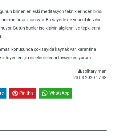
unun bilinen en eski meditasyon tekniklerinden birisi.
endirme fırsatı sunuyor. Bu sayede de vüücut ile zihin
yor. Bütün bunlar ise kişinin algılarını ve tepkilerini
r.
aması konusunda çok sayıda kaynak var, karantina
steyenler için incelemelerini tavsiye ediyorum.
solitary man
23.03.2020 17:48
re
Pin this
WhatsApp