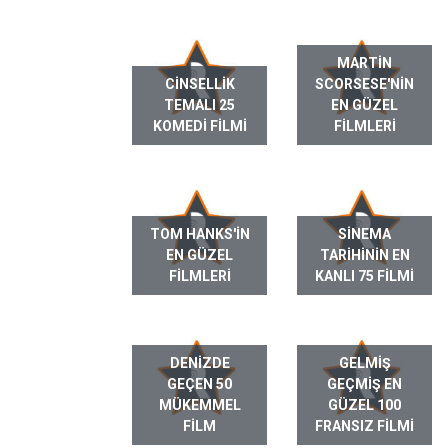
MARTIN
CINSELLIK
SCORSESE'NIN
TEMALI 25
EN GÜZEL
KOMEDI FILMI
FILMLERI
TOM HANKS'IN
SINEMA
EN GÜZEL
TARIHININ EN
FILMLERI
KANLI 75 FILMI
DENIZDE
GELMIŞ
GEÇEN 50
GEÇMIŞ EN
MÜKEMMEL
GÜZEL 100
FILM
FRANSIZ FILMI