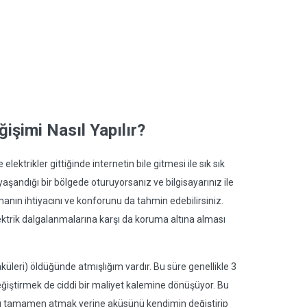
işimi Nasıl Yapılır?
lektrikler gittiğinde internetin bile gitmesi ile sık sık
 yaşandığı bir bölgede oturuyorsanız ve bilgisayarınız ile
şmanın ihtiyacını ve konforunu da tahmin edebilirsiniz.
lektrik dalgalanmalarına karşı da koruma altına alması
üleri) öldüğünde atmışlığım vardır. Bu süre genellikle 3
değiştirmek de ciddi bir maliyet kalemine dönüşüyor. Bu
nı tamamen atmak yerine aküsünü kendimin değiştirip