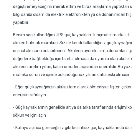
değiştiremeyeceğimi merak ettim ve biraz araştırma yaptıktan so
bilgi sahibi olsam da elektrik elektronikten ya da donanımdan h
yapabilir.
Benim son kullandığım UPS güç kaynakları Tunçmatik marka idi. İnt
aküleri bulmak mümkün. Siz de kendi kullandığınız güç kaynağını
orijinal aküsünü bulabilirsiniz. Akülerin uyumlu olma durumları, g
değerlere bağlı olduğu için birebir olmasa da uyumlu olan aküler de b
akülerin üretim yılları, kalan ömürleri açısından önemlidir. Bu yü
mutlaka sorun ve içinde bulunduğunuz yıldan daha eski olmasın.
- Eğer güç kaynağınızın aküsü tam olarak ölmediyse fişten çeker
enerjisini sıfırlayın.
- Güç kaynaklarının genelikle alt ya da arka taraflarında erişimi ko
sökün ve içini açın
- Kutuyu açınca göreceğiniz gibi kesintisiz güç kaynaklarında da