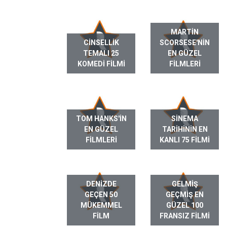
MARTIN
CINSELLIK
SCORSESE'NIN
TEMALI 25
EN GÜZEL
KOMEDI FILMI
FILMLERI
TOM HANKS'IN
SINEMA
EN GÜZEL
TARIHININ EN
FILMLERI
KANLI 75 FILMI
DENIZDE
GELMIŞ
GEÇEN 50
GEÇMIŞ EN
MÜKEMMEL
GÜZEL 100
FILM
FRANSIZ FILMI