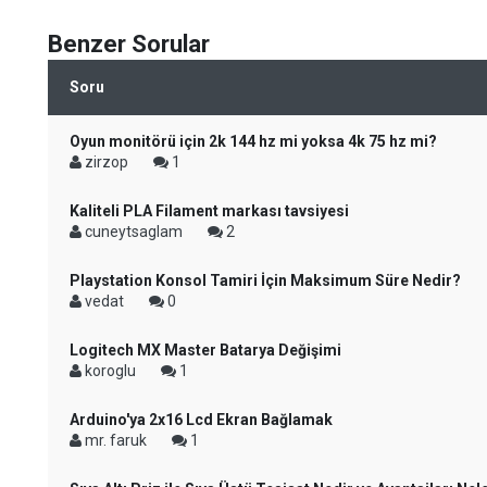
Benzer Sorular
Soru
Oyun monitörü için 2k 144 hz mi yoksa 4k 75 hz mi?
zirzop
1
Kaliteli PLA Filament markası tavsiyesi
cuneytsaglam
2
Playstation Konsol Tamiri İçin Maksimum Süre Nedir?
vedat
0
Logitech MX Master Batarya Değişimi
koroglu
1
Arduino'ya 2x16 Lcd Ekran Bağlamak
mr. faruk
1