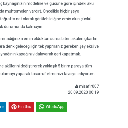
 Güç kaynağınızın modeline ve gücüne göre içindeki akü
ası da muhtemelen vardır). Öncelikle hiçbir şeye
toğrafta net olarak görülebildiğine emin olun çünkü
atmak durumunda kalmayın.
unmadığınıza emin olduktan sonra biten aküleri çıkartın
talara denk geleceği için tek yapmanız gereken şey eksi ve
 kaynağının kapağını vidalayarak geri kapatmak.
e akülerini değiştirerek yaklaşık 5 birim paraya tüm
ygulamayı yaparak tasarruf etmenizi tavsiye ediyorum.
misafir007
20.09.2020 00:19
re
Pin this
WhatsApp