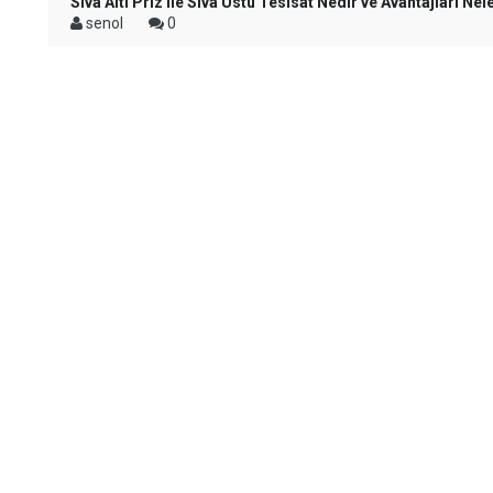
Sıva Altı Priz ile Sıva Üstü Tesisat Nedir ve Avantajları Nel
senol
0