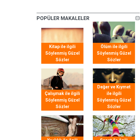
POPÜLER MAKALELER
Kitap ile ilgili
Ölüm ile ilgili
Söylenmiş Güzel
Söylenmiş Güzel
Sözler
Sözler
Değer ve Kıymet
Çalışmak ile ilgili
ile ilgili
Söylenmiş Güzel
Söylenmiş Güzel
Sözler
Sözler