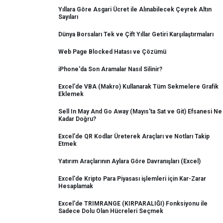
Yıllara Göre Asgari Ücret ile Alınabilecek Çeyrek Altın
Sayıları
Dünya Borsaları Tek ve Çift Yıllar Getiri Karşılaştırmaları
Web Page Blocked Hatası ve Çözümü
iPhone'da Son Aramalar Nasıl Silinir?
Excel'de VBA (Makro) Kullanarak Tüm Sekmelere Grafik
Eklemek
Sell In May And Go Away (Mayıs'ta Sat ve Git) Efsanesi Ne
Kadar Doğru?
Excel'de QR Kodlar Üreterek Araçları ve Notları Takip
Etmek
Yatırım Araçlarının Aylara Göre Davranışları (Excel)
Excel'de Kripto Para Piyasası işlemleri için Kar-Zarar
Hesaplamak
Excel'de TRIMRANGE (KIRPARALIĞI) Fonksiyonu ile
Sadece Dolu Olan Hücreleri Seçmek