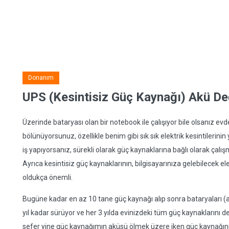
Donanım
UPS (Kesintisiz Güç Kaynağı) Akü Değ
Üzerinde bataryası olan bir notebook ile çalışıyor bile olsanız evde e
bölünüyorsunuz, özellikle benim gibi sık sık elektrik kesintilerinin
iş yapıyorsanız, sürekli olarak güç kaynaklarına bağlı olarak çalı
Ayrıca kesintisiz güç kaynaklarının, bilgisayarınıza gelebilecek e
oldukça önemli.
Bugüne kadar en az 10 tane güç kaynağı alıp sonra bataryaları (ak
yıl kadar sürüyor ve her 3 yılda evinizdeki tüm güç kaynaklarını 
sefer yine güç kaynağımın aküsü ölmek üzere iken güç kaynağı