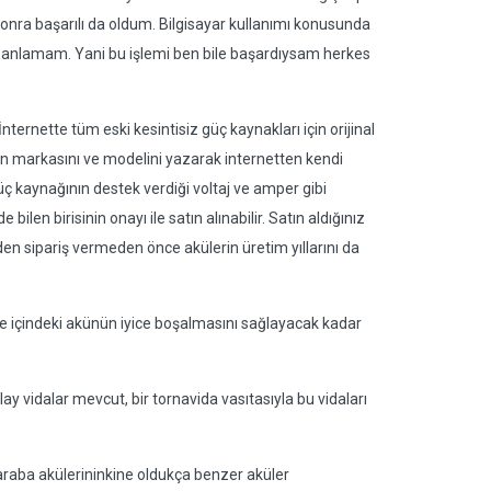
nra başarılı da oldum. Bilgisayar kullanımı konusunda
iç anlamam. Yani bu işlemi ben bile başardıysam herkes
ernette tüm eski kesintisiz güç kaynakları için orijinal
n markasını ve modelini yazarak internetten kendi
üç kaynağının destek verdiği voltaj ve amper gibi
ilen birisinin onayı ile satın alınabilir. Satın aldığınız
zden sipariş vermeden önce akülerin üretim yıllarını da
e içindeki akünün iyice boşalmasını sağlayacak kadar
lay vidalar mevcut, bir tornavida vasıtasıyla bu vidaları
 araba akülerininkine oldukça benzer aküler