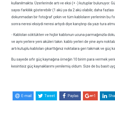
kullanılmakta. Üzerlerinde artı ve eksi (+ -) kutuplar bulunuyor.
sayısı farklılık gösterebilir (1 akü ya da 2 akü olabilir, daha fazl
dokunmadan bir fotoğraf çekin ve tüm kabloların yerlerinin bu fo
sonra neresi eksiydi neresi artıydı diye karıştırıp da yazı tura 
- Kabloları söktükten ve hiçbir kablonun ucuna parmağınızla dok
ve aynı yerlere yeni aküleri takın. kablo yerleri de yine aynı nok
artı kutuplu kabloları çıkarttığınız noktalara geri takmak ve güç
Bu sayede sıfır güç kaynağına örneğin 10 birim para vermek yerin
kesintisiz güç kaynaklarımı yenilemiş oldum. Size de bu basit u
E-mail
Tweet
Paylas
+1
Sha