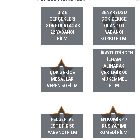
SIZE
SENARYOSU
GERÇEKLERI
ÇOK ZEKICE
SORGULATACAK
OLAN 100
22 YABANCI
YABANCI
FILM
KORKU FILMI
GERÇEK HAYAT
HIKAYELERINDEN
ILHAM
ALINARAK
ÇOK ZEKICE
ÇEKILMIŞ 90
MESAJLAR
MÜKEMMEL
VEREN 50 FILM
FILM
FELSEFI VE
EN KOMIK 47
ESTETIK 50
RUS YAPIMI
YABANCI FILM
KOMEDI FILMI