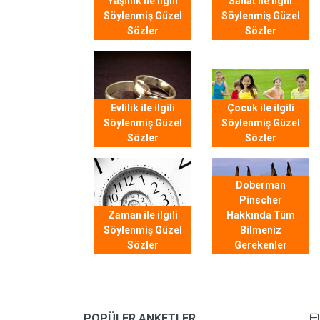
Yaşlılık ile ilgili
Sanat ile ilgili
Söylenmiş Güzel
Söylenmiş Güzel
Sözler
Sözler
Evlilik ile ilgili
Çocuk ile ilgili
Söylenmiş Güzel
Söylenmiş Güzel
Sözler
Sözler
Doberman
Pinscher
Zaman ile ilgili
Hakkında Tüm
Söylenmiş Güzel
Bilmeniz
Sözler
Gerekenler
POPÜLER ANKETLER