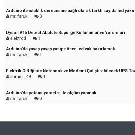
Arduino ile ıslaklık derecesine bağlı olarak farklı sayıda led yak
mr. faruk
0
Dyson V15 Detect Abolute Süpürge Kullananlar ve Yorumları
elektrod
1
Arduino'da yavaş yavaş yanıp sönen led ışık hazırlamak
mr. faruk
1
Elektrik Gittiğinde Notebook ve Modemi Çalıştırabilecek UPS Ta
ahmet _49
1
Arduino'da potansiyometre ile ölçüm yapmak
mr. faruk
0