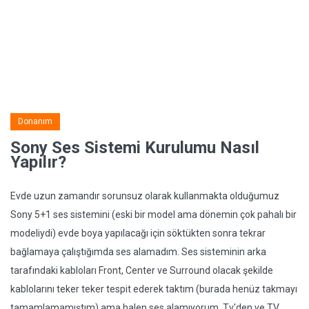
Donanım
Sony Ses Sistemi Kurulumu Nasıl
Yapılır?
Evde uzun zamandır sorunsuz olarak kullanmakta olduğumuz
Sony 5+1 ses sistemini (eski bir model ama dönemin çok pahalı bir
modeliydi) evde boya yapılacağı için söktükten sonra tekrar
bağlamaya çalıştığımda ses alamadım. Ses sisteminin arka
tarafındaki kabloları Front, Center ve Surround olacak şekilde
kablolarını teker teker tespit ederek taktım (burada henüz takmayı
tamamlamamıştım) ama halen ses alamıyorum. Tv'den ve TV