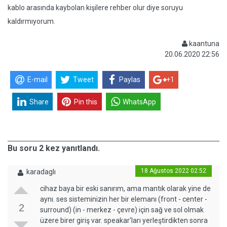
kablo arasında kaybolan kişilere rehber olur diye soruyu
kaldırmıyorum.
kaantuna
20.06.2020 22:56
E-mail
Tweet
Paylas
+1
Share
Pin this
WhatsApp
Bu soru 2 kez yanıtlandı.
18 Ağustos 2022 02:52
karadaglı
cihaz baya bir eski sanırım, ama mantık olarak yine de
aynı. ses sisteminizin her bir elemanı (front - center -
2
surround) (in - merkez - çevre) için sağ ve sol olmak
üzere birer giriş var. speakar'ları yerleştirdikten sonra