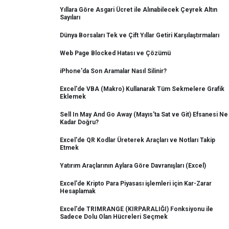
Yıllara Göre Asgari Ücret ile Alınabilecek Çeyrek Altın
Sayıları
Dünya Borsaları Tek ve Çift Yıllar Getiri Karşılaştırmaları
Web Page Blocked Hatası ve Çözümü
iPhone'da Son Aramalar Nasıl Silinir?
Excel'de VBA (Makro) Kullanarak Tüm Sekmelere Grafik
Eklemek
Sell In May And Go Away (Mayıs'ta Sat ve Git) Efsanesi Ne
Kadar Doğru?
Excel'de QR Kodlar Üreterek Araçları ve Notları Takip
Etmek
Yatırım Araçlarının Aylara Göre Davranışları (Excel)
Excel'de Kripto Para Piyasası işlemleri için Kar-Zarar
Hesaplamak
Excel'de TRIMRANGE (KIRPARALIĞI) Fonksiyonu ile
Sadece Dolu Olan Hücreleri Seçmek