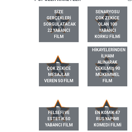
SIZE
SENARYOSU
GERÇEKLERI
ÇOK ZEKICE
SORGULATACAK
OLAN 100
22 YABANCI
YABANCI
FILM
KORKU FILMI
GERÇEK HAYAT
HIKAYELERINDEN
ILHAM
ALINARAK
ÇOK ZEKICE
ÇEKILMIŞ 90
MESAJLAR
MÜKEMMEL
VEREN 50 FILM
FILM
FELSEFI VE
EN KOMIK 47
ESTETIK 50
RUS YAPIMI
YABANCI FILM
KOMEDI FILMI