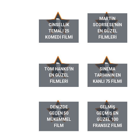
MARTIN
CINSELLIK
SCORSESE'NIN
TEMALI 25
EN GÜZEL
KOMEDI FILMI
FILMLERI
TOM HANKS'IN
SINEMA
EN GÜZEL
TARIHININ EN
FILMLERI
KANLI 75 FILMI
DENIZDE
GELMIŞ
GEÇEN 50
GEÇMIŞ EN
MÜKEMMEL
GÜZEL 100
FILM
FRANSIZ FILMI