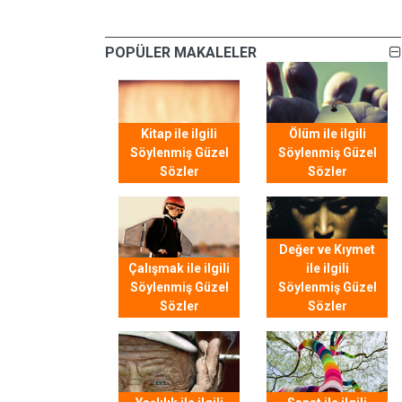
POPÜLER MAKALELER
Kitap ile ilgili
Ölüm ile ilgili
Söylenmiş Güzel
Söylenmiş Güzel
Sözler
Sözler
Değer ve Kıymet
Çalışmak ile ilgili
ile ilgili
Söylenmiş Güzel
Söylenmiş Güzel
Sözler
Sözler