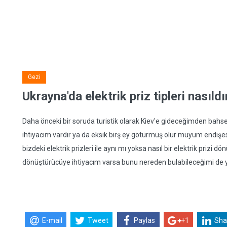
Gezi
Ukrayna'da elektrik priz tipleri nasıldı
Daha önceki bir soruda turistik olarak Kiev'e gideceğimden bahs
ihtiyacım vardır ya da eksik birş ey götürmüş olur muyum endişesi 
bizdeki elektrik prizleri ile aynı mı yoksa nasıl bir elektrik prizi d
dönüştürücüye ihtiyacım varsa bunu nereden bulabileceğimi de ya
E-mail
Tweet
Paylas
+1
Sha