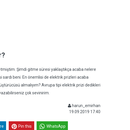
r?
etmiştim. Şimdi gitme süresi yaklaştıkça acaba nelere
sardı beni. En önemlisi de elektrik prizleri acaba
önüştürücüsü almalıyım? Avrupa tipi elektrik prizi dedikleri
zabilirseniz çok sevinirim.
harun_emirhan
19.09.2019 17:40
re
Pin this
WhatsApp