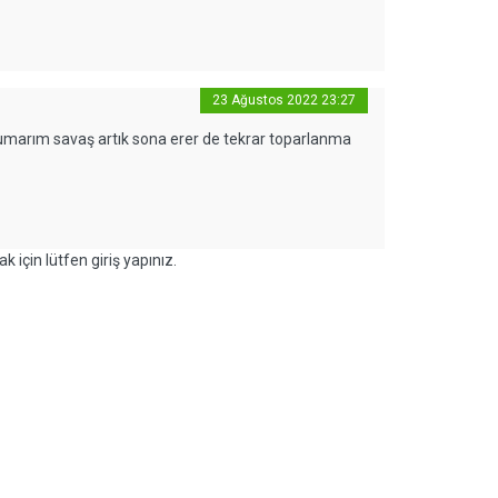
23 Ağustos 2022 23:27
 umarım savaş artık sona erer de tekrar toparlanma
k için lütfen giriş yapınız.