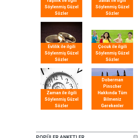
Yaşlılık ile ilgili
Sanat ile ilgili
Söylenmiş Güzel
Söylenmiş Güzel
Sözler
Sözler
Evlilik ile ilgili
Çocuk ile ilgili
Söylenmiş Güzel
Söylenmiş Güzel
Sözler
Sözler
Doberman
Pinscher
Zaman ile ilgili
Hakkında Tüm
Söylenmiş Güzel
Bilmeniz
Sözler
Gerekenler
POPÜLER ANKETLER