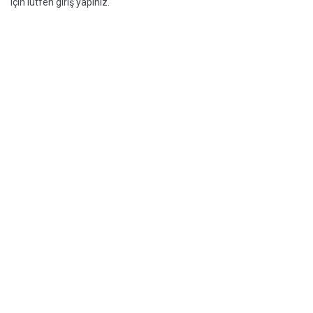
için lütfen giriş yapınız.