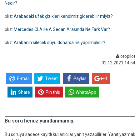
Nedir?
bkz:
Arabadaki ufak çizikleri kendimiz giderebilir miyiz?
bkz:
Mercedes CLA ile A Sedan Arasında Ne Fark Var?
bkz:
Arabanın silecek suyu donarsa ne yapılmalıdır?
otopilot
02.12.2021 14:54
E-mail
Tweet
Paylas
+1
Share
Pin this
WhatsApp
Bu soru henüz yanıtlanmamış.
Bu soruya sadece kayıtlı kullanıcılar yanıt yazabilirler. Yanıt yazmak