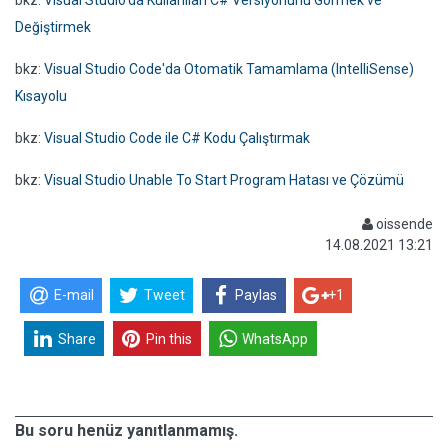
bkz:
Visual Studio'da Kullanılan C# Versiyonunu Görmek ve
Değiştirmek
bkz:
Visual Studio Code'da Otomatik Tamamlama (IntelliSense)
Kısayolu
bkz:
Visual Studio Code ile C# Kodu Çalıştırmak
bkz:
Visual Studio Unable To Start Program Hatası ve Çözümü
oissende
14.08.2021 13:21
E-mail
Tweet
Paylas
+1
Share
Pin this
WhatsApp
Bu soru henüz yanıtlanmamış.