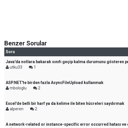
Benzer Sorular
Soru
Java'da notlara bakarak sınıfı geçip kalma durumunu gösteren 
utku33
1
ASP.NET'te birden fazla AsyncFileUpload kullanmak
mbologlu
2
Excel'de belli bir harf ya da kelime ile biten hücreleri saydırmak
alperen
2
A network-related or instance-specific error occurred hatası v