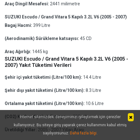
Araç Dingil Mesafesi:
2441 milimetre
SUZUKI Escudo / Grand Vitara 5 Kapılı 3.2L V6 (2005 - 2007)
Bagaj Hacmi:
399 Litre
(Aerodinamik) Sürükleme katsayısı:
45 CD
Araç Ağırlığı:
1445 kg
SUZUKI Escudo / Grand Vitara 5 Kapılı 3.2L V6 (2005 -
2007) Yakıt Tüketimi Verileri
Şehir içi yakıt tüketimi (Litre/100 km):
14.4 Litre
Şehir dışı yakıt tüketimi (Litre/100 km):
8.3 Litre
Ortalama yakıt tüketimi (Litre/100 km):
10.6 Litre
(CO2) Karbondiyoksit Emisyonu:
205 g/km
İnternet sitemizdeki deneyiminizi iyileştirmek için çerezler
kullanıyoruz. Bu siteye giriş yaparak çerez kullanımını kabul etmiş
Üretildiği Yıllar:
2005 - 2007 Yılları Arası
sayılıyorsunuz.
Daha fazla bilgi
.