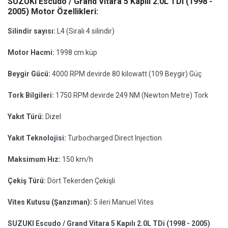
SUZUKI Escudo / Grand Vitara 5 Kapılı 2.0L TDi (1998 -
2005) Motor Özellikleri:
Silindir sayısı:
L4 (Sıralı 4 silindir)
Motor Hacmi:
1998 cm küp
Beygir Gücü:
4000 RPM devirde 80 kilowatt (109 Beygir) Güç
Tork Bilgileri:
1750 RPM devirde 249 NM (Newton Metre) Tork
Yakıt Türü:
Dizel
Yakıt Teknolojisi:
Turbocharged Direct Injection
Maksimum Hız:
150 km/h
Çekiş Türü:
Dört Tekerden Çekişli
Vites Kutusu (Şanzıman):
5 ileri Manuel Vites
SUZUKI Escudo / Grand Vitara 5 Kapılı 2.0L TDi (1998 - 2005)