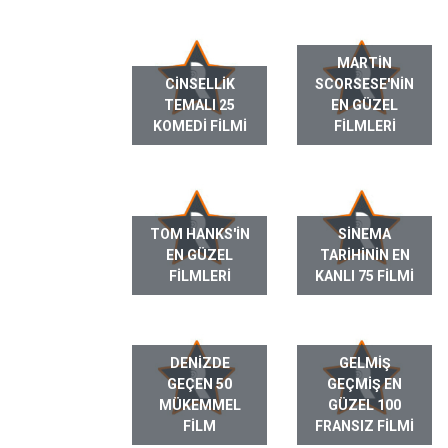
MARTIN
CINSELLIK
SCORSESE'NIN
TEMALI 25
EN GÜZEL
KOMEDI FILMI
FILMLERI
TOM HANKS'IN
SINEMA
EN GÜZEL
TARIHININ EN
FILMLERI
KANLI 75 FILMI
DENIZDE
GELMIŞ
GEÇEN 50
GEÇMIŞ EN
MÜKEMMEL
GÜZEL 100
FILM
FRANSIZ FILMI