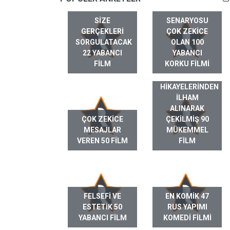
SIZE
SENARYOSU
GERÇEKLERI
ÇOK ZEKICE
SORGULATACAK
OLAN 100
22 YABANCI
YABANCI
FILM
KORKU FILMI
GERÇEK HAYAT
HIKAYELERINDEN
ILHAM
ALINARAK
ÇOK ZEKICE
ÇEKILMIŞ 90
MESAJLAR
MÜKEMMEL
VEREN 50 FILM
FILM
FELSEFI VE
EN KOMIK 47
ESTETIK 50
RUS YAPIMI
YABANCI FILM
KOMEDI FILMI