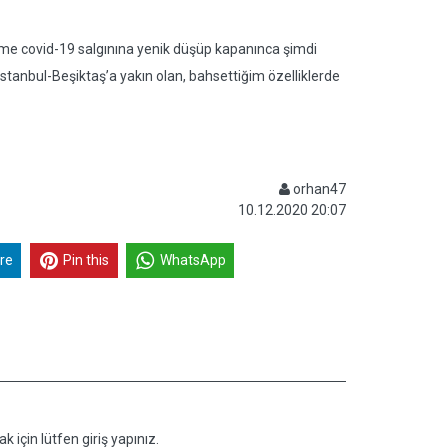
letme covid-19 salgınına yenik düşüp kapanınca şimdi
. İstanbul-Beşiktaş’a yakın olan, bahsettiğim özelliklerde
orhan47
10.12.2020 20:07
re
Pin this
WhatsApp
k için lütfen giriş yapınız.