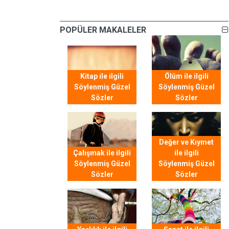
POPÜLER MAKALELER
Kitap ile ilgili
Ölüm ile ilgili
Söylenmiş Güzel
Söylenmiş Güzel
Sözler
Sözler
Değer ve Kıymet
Çalışmak ile ilgili
ile ilgili
Söylenmiş Güzel
Söylenmiş Güzel
Sözler
Sözler