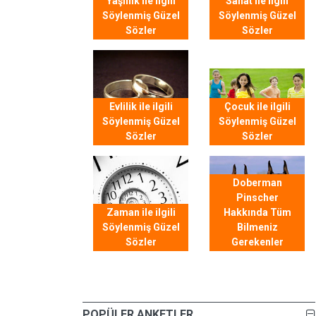
Yaşlılık ile ilgili
Sanat ile ilgili
Söylenmiş Güzel
Söylenmiş Güzel
Sözler
Sözler
Evlilik ile ilgili
Çocuk ile ilgili
Söylenmiş Güzel
Söylenmiş Güzel
Sözler
Sözler
Doberman
Pinscher
Zaman ile ilgili
Hakkında Tüm
Söylenmiş Güzel
Bilmeniz
Sözler
Gerekenler
POPÜLER ANKETLER