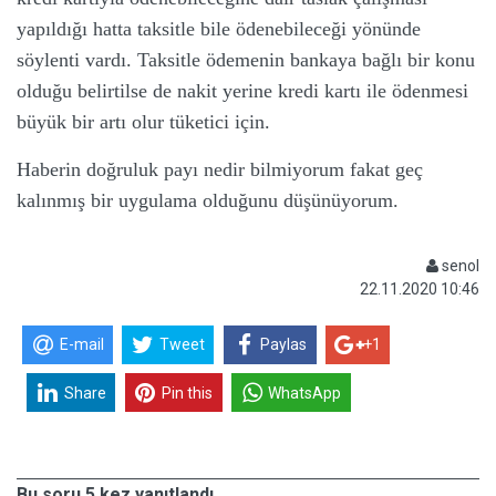
yapıldığı hatta taksitle bile ödenebileceği yönünde
söylenti vardı. Taksitle ödemenin bankaya bağlı bir konu
olduğu belirtilse de nakit yerine kredi kartı ile ödenmesi
büyük bir artı olur tüketici için.
Haberin doğruluk payı nedir bilmiyorum fakat geç
kalınmış bir uygulama olduğunu düşünüyorum.
senol
22.11.2020 10:46
E-mail
Tweet
Paylas
+1
Share
Pin this
WhatsApp
Bu soru 5 kez yanıtlandı.