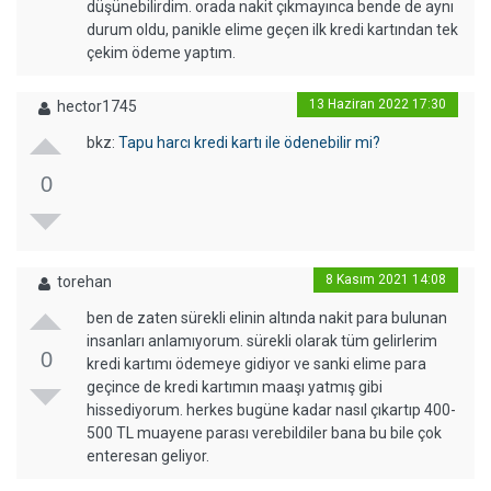
düşünebilirdim. orada nakit çıkmayınca bende de aynı
durum oldu, panikle elime geçen ilk kredi kartından tek
çekim ödeme yaptım.
13 Haziran 2022 17:30
hector1745
bkz:
Tapu harcı kredi kartı ile ödenebilir mi?
0
8 Kasım 2021 14:08
torehan
ben de zaten sürekli elinin altında nakit para bulunan
insanları anlamıyorum. sürekli olarak tüm gelirlerim
0
kredi kartımı ödemeye gidiyor ve sanki elime para
geçince de kredi kartımın maaşı yatmış gibi
hissediyorum. herkes bugüne kadar nasıl çıkartıp 400-
500 TL muayene parası verebildiler bana bu bile çok
enteresan geliyor.