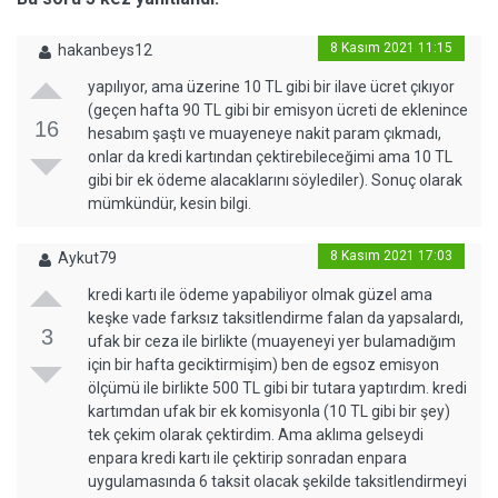
8 Kasım 2021 11:15
hakanbeys12
yapılıyor, ama üzerine 10 TL gibi bir ilave ücret çıkıyor
(geçen hafta 90 TL gibi bir emisyon ücreti de eklenince
16
hesabım şaştı ve muayeneye nakit param çıkmadı,
onlar da kredi kartından çektirebileceğimi ama 10 TL
gibi bir ek ödeme alacaklarını söylediler). Sonuç olarak
mümkündür, kesin bilgi.
8 Kasım 2021 17:03
Aykut79
kredi kartı ile ödeme yapabiliyor olmak güzel ama
keşke vade farksız taksitlendirme falan da yapsalardı,
3
ufak bir ceza ile birlikte (muayeneyi yer bulamadığım
için bir hafta geciktirmişim) ben de egsoz emisyon
ölçümü ile birlikte 500 TL gibi bir tutara yaptırdım. kredi
kartımdan ufak bir ek komisyonla (10 TL gibi bir şey)
tek çekim olarak çektirdim. Ama aklıma gelseydi
enpara kredi kartı ile çektirip sonradan enpara
uygulamasında 6 taksit olacak şekilde taksitlendirmeyi