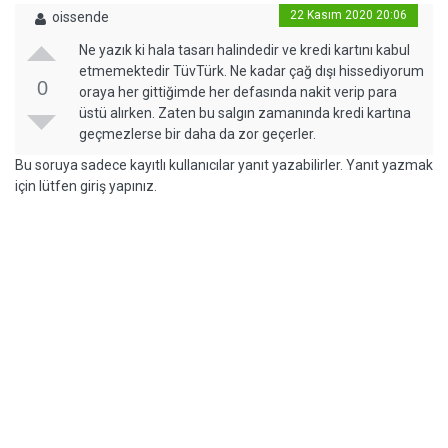
22 Kasım 2020 20:06
oissende
Ne yazık ki hala tasarı halindedir ve kredi kartını kabul
etmemektedir TüvTürk. Ne kadar çağ dışı hissediyorum
0
oraya her gittiğimde her defasında nakit verip para
üstü alırken. Zaten bu salgın zamanında kredi kartına
geçmezlerse bir daha da zor geçerler.
Bu soruya sadece kayıtlı kullanıcılar yanıt yazabilirler. Yanıt yazmak
için lütfen giriş yapınız.