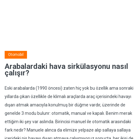
Otomobil
Arabalardaki hava sirkülasyonu nasıl
çalışır?
Eski arabalarda (1990 öncesi) zaten hiç yok bu özellik ama sonraki
yıllarda çıkan özellikle de klimalı araçlarda araç içerisindeki havayı
dışarı atmak amacıyla konulmuş bir düğme vardır, üzerinde de
genelde 3 modu bulunr: otomatik, manual ve kapalı. Benim merak
ettiğim iki şey var aslında. Birincisi manuel ile otomatik arasındaki
fark nedir? Manuele alınca da elimize yelpaze alıp sallaya sallaya
içerideki pis havayı dışarı atmaya çalışmıyoruz sonuçta, her ikisi de