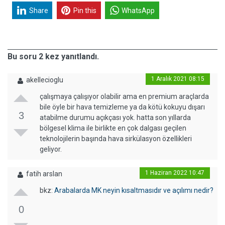
Share
Pin this
WhatsApp
Bu soru 2 kez yanıtlandı.
1 Aralık 2021 08:15
akellecioglu
çalışmaya çalışıyor olabilir ama en premium araçlarda
bile öyle bir hava temizleme ya da kötü kokuyu dışarı
3
atabilme durumu açıkçası yok. hatta son yıllarda
bölgesel klima ile birlikte en çok dalgası geçilen
teknolojilerin başında hava sirkülasyon özellikleri
geliyor.
1 Haziran 2022 10:47
fatih arslan
bkz:
Arabalarda MK neyin kısaltmasıdır ve açılımı nedir?
0