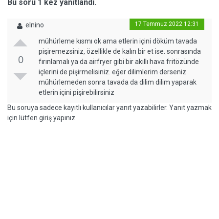
Bu soru 1 kez yanıtlandı.
17 Temmuz 2022 12:31
elnino
mühürleme kısmı ok ama etlerin içini döküm tavada
pişiremezsiniz, özellikle de kalın bir et ise. sonrasında
0
fırınlamalı ya da airfryer gibi bir akıllı hava fritözünde
içlerini de pişirmelisiniz. eğer dilimlerim derseniz
mühürlemeden sonra tavada da dilim dilim yaparak
etlerin içini pişirebilirsiniz
Bu soruya sadece kayıtlı kullanıcılar yanıt yazabilirler. Yanıt yazmak
için lütfen giriş yapınız.