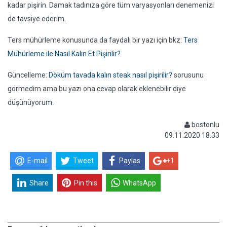
kadar pişirin. Damak tadınıza göre tüm varyasyonları denemenizi
de tavsiye ederim.
Ters mühürleme konusunda da faydalı bir yazı için bkz:
Ters
Mühürleme ile Nasıl Kalın Et Pişirilir?
Güncelleme:
Döküm tavada kalın steak nasıl pişirilir?
sorusunu
görmedim ama bu yazı ona cevap olarak eklenebilir diye
düşünüyorum.
bostonlu
09.11.2020 18:33
E-mail
Tweet
Paylas
+1
Share
Pin this
WhatsApp