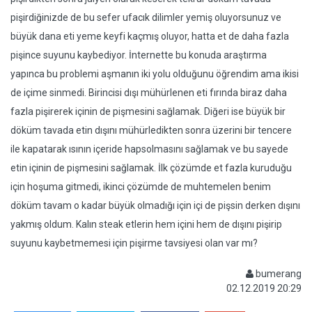
pişirdiğinizde de bu sefer ufacık dilimler yemiş oluyorsunuz ve
büyük dana eti yeme keyfi kaçmış oluyor, hatta et de daha fazla
pişince suyunu kaybediyor. İnternette bu konuda araştırma
yapınca bu problemi aşmanın iki yolu olduğunu öğrendim ama ikisi
de içime sinmedi. Birincisi dışı mühürlenen eti fırında biraz daha
fazla pişirerek içinin de pişmesini sağlamak. Diğeri ise büyük bir
döküm tavada etin dışını mühürledikten sonra üzerini bir tencere
ile kapatarak ısının içeride hapsolmasını sağlamak ve bu sayede
etin içinin de pişmesini sağlamak. İlk çözümde et fazla kuruduğu
için hoşuma gitmedi, ikinci çözümde de muhtemelen benim
döküm tavam o kadar büyük olmadığı için içi de pişsin derken dışını
yakmış oldum. Kalın steak etlerin hem içini hem de dışını pişirip
suyunu kaybetmemesi için pişirme tavsiyesi olan var mı?
bumerang
02.12.2019 20:29