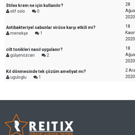
28
Stilex krem ne için kullanılır?
Ağus
elif oslo
0
2020
18
Antibakteriyel sabunlar virüse karşı etkili mi?
Kası
menekşe
1
2020
18
cilt tonikleri nasıl uygulanır?
Ağus
gülşenözcan
2
2020
2 Ara
Kıl dönmesinde tek çözüm ameliyat mı?
2020
uguloglu
1