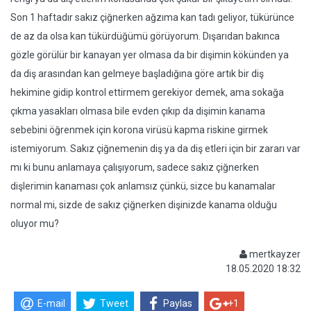
Son 1 haftadır sakız çiğnerken ağzıma kan tadı geliyor, tükürünce
de az da olsa kan tükürdüğümü görüyorum. Dışarıdan bakınca
gözle görülür bir kanayan yer olmasa da bir dişimin kökünden ya
da diş arasından kan gelmeye başladığına göre artık bir diş
hekimine gidip kontrol ettirmem gerekiyor demek, ama sokağa
çıkma yasakları olmasa bile evden çıkıp da dişimin kanama
sebebini öğrenmek için korona virüsü kapma riskine girmek
istemiyorum. Sakız çiğnemenin diş ya da diş etleri için bir zararı var
mı ki bunu anlamaya çalışıyorum, sadece sakız çiğnerken
dişlerimin kanaması çok anlamsız çünkü, sizce bu kanamalar
normal mi, sizde de sakız çiğnerken dişinizde kanama olduğu
oluyor mu?
mertkayzer
18.05.2020 18:32
E-mail
Tweet
Paylas
+1