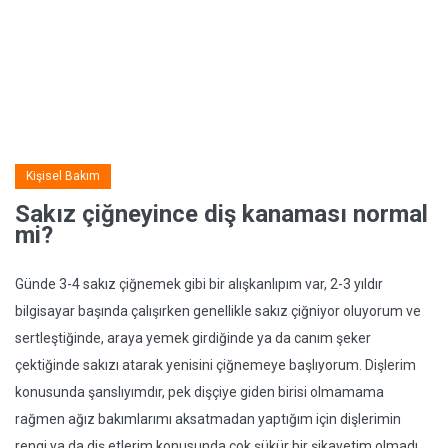
Kişisel Bakım
Sakız çiğneyince diş kanaması normal
mi?
Günde 3-4 sakız çiğnemek gibi bir alışkanlıpım var, 2-3 yıldır
bilgisayar başında çalışırken genellikle sakız çiğniyor oluyorum ve
sertleştiğinde, araya yemek girdiğinde ya da canım şeker
çektiğinde sakızı atarak yenisini çiğnemeye başlıyorum. Dişlerim
konusunda şanslıyımdır, pek dişçiye giden birisi olmamama
rağmen ağız bakımlarımı aksatmadan yaptığım için dişlerimin
rengi ya da diş etlerim konusunda çok şükür bir şikayetim olmadı.