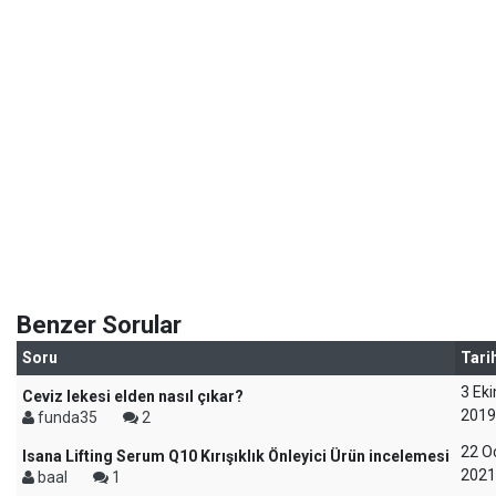
Benzer Sorular
Soru
Tari
3 Ek
Ceviz lekesi elden nasıl çıkar?
2019
funda35
2
22 O
Isana Lifting Serum Q10 Kırışıklık Önleyici Ürün incelemesi
2021
baal
1