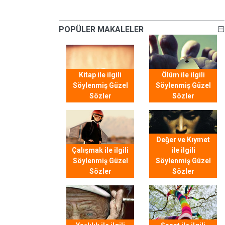
POPÜLER MAKALELER
Kitap ile ilgili
Ölüm ile ilgili
Söylenmiş Güzel
Söylenmiş Güzel
Sözler
Sözler
Değer ve Kıymet
Çalışmak ile ilgili
ile ilgili
Söylenmiş Güzel
Söylenmiş Güzel
Sözler
Sözler