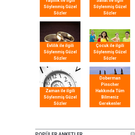
Yaşlılık ile ilgili
Sanat ile ilgili
Söylenmiş Güzel
Söylenmiş Güzel
Sözler
Sözler
Evlilik ile ilgili
Çocuk ile ilgili
Söylenmiş Güzel
Söylenmiş Güzel
Sözler
Sözler
Doberman
Pinscher
Zaman ile ilgili
Hakkında Tüm
Söylenmiş Güzel
Bilmeniz
Sözler
Gerekenler
POPÜLER ANKETLER