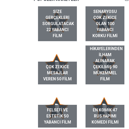
SIZE
SENARYOSU
GERÇEKLERI
ÇOK ZEKICE
SORGULATACAK
OLAN 100
22 YABANCI
YABANCI
FILM
KORKU FILMI
GERÇEK HAYAT
HIKAYELERINDEN
ILHAM
ALINARAK
ÇOK ZEKICE
ÇEKILMIŞ 90
MESAJLAR
MÜKEMMEL
VEREN 50 FILM
FILM
FELSEFI VE
EN KOMIK 47
ESTETIK 50
RUS YAPIMI
YABANCI FILM
KOMEDI FILMI