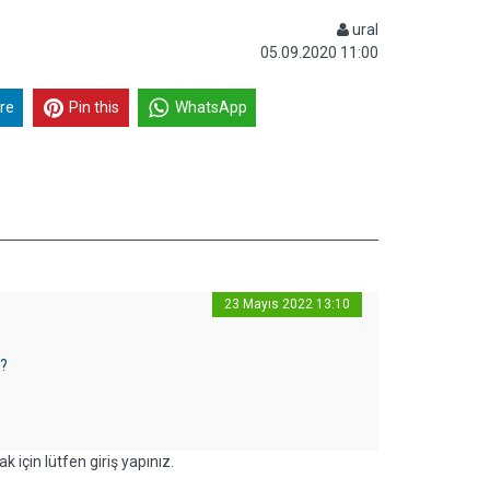
ural
05.09.2020 11:00
re
Pin this
WhatsApp
23 Mayıs 2022 13:10
r?
k için lütfen giriş yapınız.