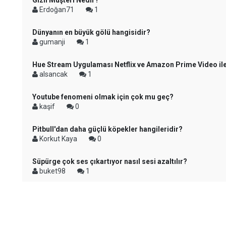
Gizli Müşteri Nedir?
Erdoğan71
1
Dünyanın en büyük gölü hangisidir?
gumanji
1
Hue Stream Uygulaması Netflix ve Amazon Prime Video il
alsancak
1
Youtube fenomeni olmak için çok mu geç?
kaşif
0
Pitbull'dan daha güçlü köpekler hangileridir?
Korkut Kaya
0
Süpürge çok ses çıkartıyor nasıl sesi azaltılır?
buket98
1