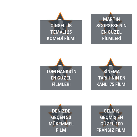
MARTIN
CINSELLIK
SCORSESE'NIN
TEMALI 25
EN GÜZEL
KOMEDI FILMI
FILMLERI
TOM HANKS'IN
SINEMA
EN GÜZEL
TARIHININ EN
FILMLERI
KANLI 75 FILMI
DENIZDE
GELMIŞ
GEÇEN 50
GEÇMIŞ EN
MÜKEMMEL
GÜZEL 100
FILM
FRANSIZ FILMI