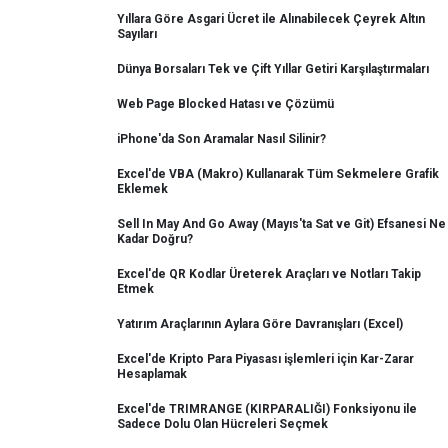
Yıllara Göre Asgari Ücret ile Alınabilecek Çeyrek Altın
Sayıları
Dünya Borsaları Tek ve Çift Yıllar Getiri Karşılaştırmaları
Web Page Blocked Hatası ve Çözümü
iPhone'da Son Aramalar Nasıl Silinir?
Excel'de VBA (Makro) Kullanarak Tüm Sekmelere Grafik
Eklemek
Sell In May And Go Away (Mayıs'ta Sat ve Git) Efsanesi Ne
Kadar Doğru?
Excel'de QR Kodlar Üreterek Araçları ve Notları Takip
Etmek
Yatırım Araçlarının Aylara Göre Davranışları (Excel)
Excel'de Kripto Para Piyasası işlemleri için Kar-Zarar
Hesaplamak
Excel'de TRIMRANGE (KIRPARALIĞI) Fonksiyonu ile
Sadece Dolu Olan Hücreleri Seçmek