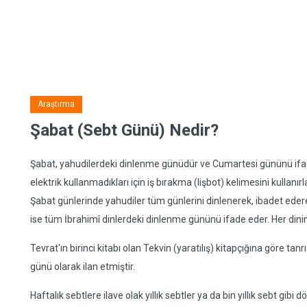
Araştırma
Şabat (Sebt Günü) Nedir?
Şabat, yahudilerdeki dinlenme günüdür ve Cumartesi gününü ifad
elektrik kullanmadıkları için iş bırakma (lişbot) kelimesini kullan
Şabat günlerinde yahudiler tüm günlerini dinlenerek, ibadet eder
ise tüm İbrahimî dinlerdeki dinlenme gününü ifade eder. Her dinin
Tevrat'ın birinci kitabı olan Tekvin (yaratılış) kitapçığına göre ta
günü olarak ilan etmiştir.
Haftalık sebtlere ilave olak yıllık sebtler ya da bin yıllık sebt gibi 