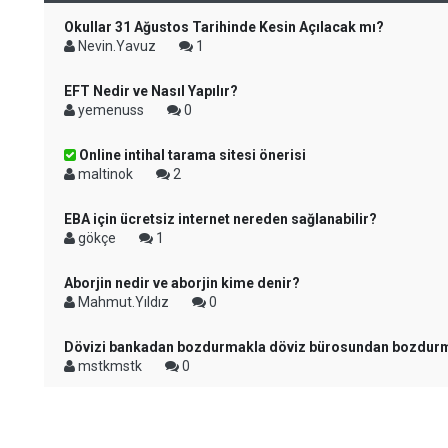
Okullar 31 Ağustos Tarihinde Kesin Açılacak mı?
Nevin.Yavuz
1
EFT Nedir ve Nasıl Yapılır?
yemenuss
0
Online intihal tarama sitesi önerisi
maltinok
2
EBA için ücretsiz internet nereden sağlanabilir?
gökçe
1
Aborjin nedir ve aborjin kime denir?
Mahmut.Yıldız
0
Dövizi bankadan bozdurmakla döviz bürosundan bozdurm
mstkmstk
0