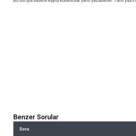
Bu soruya sadece kayıtlı kullanıcılar yanıt yazabilirler. Yanıt yazma
Benzer Sorular
Soru