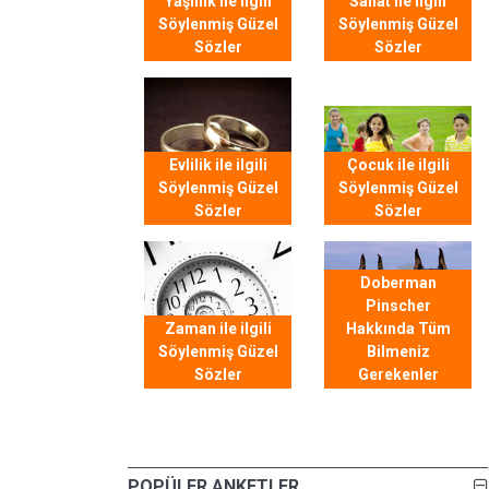
Yaşlılık ile ilgili
Sanat ile ilgili
Söylenmiş Güzel
Söylenmiş Güzel
Sözler
Sözler
Evlilik ile ilgili
Çocuk ile ilgili
Söylenmiş Güzel
Söylenmiş Güzel
Sözler
Sözler
Doberman
Pinscher
Zaman ile ilgili
Hakkında Tüm
Söylenmiş Güzel
Bilmeniz
Sözler
Gerekenler
POPÜLER ANKETLER