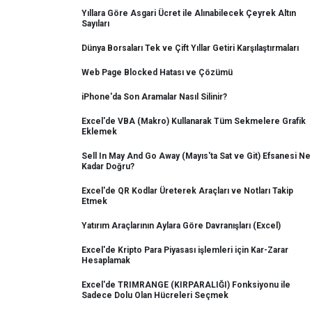
Yıllara Göre Asgari Ücret ile Alınabilecek Çeyrek Altın
Sayıları
Dünya Borsaları Tek ve Çift Yıllar Getiri Karşılaştırmaları
Web Page Blocked Hatası ve Çözümü
iPhone'da Son Aramalar Nasıl Silinir?
Excel'de VBA (Makro) Kullanarak Tüm Sekmelere Grafik
Eklemek
Sell In May And Go Away (Mayıs'ta Sat ve Git) Efsanesi Ne
Kadar Doğru?
Excel'de QR Kodlar Üreterek Araçları ve Notları Takip
Etmek
Yatırım Araçlarının Aylara Göre Davranışları (Excel)
Excel'de Kripto Para Piyasası işlemleri için Kar-Zarar
Hesaplamak
Excel'de TRIMRANGE (KIRPARALIĞI) Fonksiyonu ile
Sadece Dolu Olan Hücreleri Seçmek