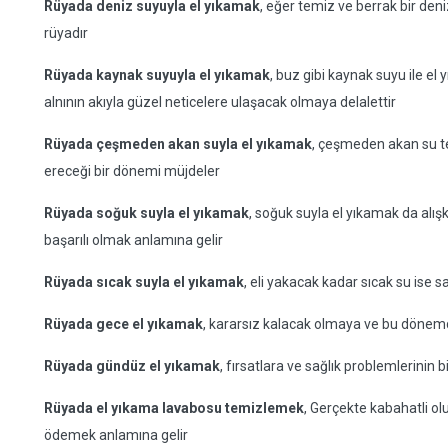
Rüyada deniz suyuyla el yıkamak
, eğer temiz ve berrak bir den
rüyadır
Rüyada kaynak suyuyla el yıkamak
, buz gibi kaynak suyu ile e
alnının akıyla güzel neticelere ulaşacak olmaya delalettir
Rüyada çeşmeden akan suyla el yıkamak
, çeşmeden akan su t
ereceği bir dönemi müjdeler
Rüyada soğuk suyla el yıkamak
, soğuk suyla el yıkamak da al
başarılı olmak anlamına gelir
Rüyada sıcak suyla el yıkamak
, eli yakacak kadar sıcak su ise sa
Rüyada gece el yıkamak
, kararsız kalacak olmaya ve bu dönemde 
Rüyada gündüz el yıkamak
, fırsatlara ve sağlık problemlerinin 
Rüyada el yıkama lavabosu temizlemek
, Gerçekte kabahatli o
ödemek anlamına gelir