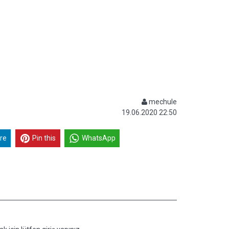
mechule
19.06.2020 22:50
re
Pin this
WhatsApp