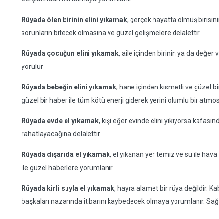
Rüyada ölen birinin elini yıkamak
, gerçek hayatta ölmüş birisini
sorunların bitecek olmasına ve güzel gelişmelere delalettir
Rüyada çocuğun elini yıkamak
, aile içinden birinin ya da değer
yorulur
Rüyada bebeğin elini yıkamak
, hane içinden kısmetli ve güzel 
güzel bir haber ile tüm kötü enerji giderek yerini olumlu bir atmos
Rüyada evde el yıkamak
, kişi eğer evinde elini yıkıyorsa kafas
rahatlayacağına delalettir
Rüyada dışarıda el yıkamak
, el yıkanan yer temiz ve su ile hav
ile güzel haberlere yorumlanır
Rüyada kirli suyla el yıkamak
, hayra alamet bir rüya değildir. K
başkaları nazarında itibarını kaybedecek olmaya yorumlanır. Sağlı