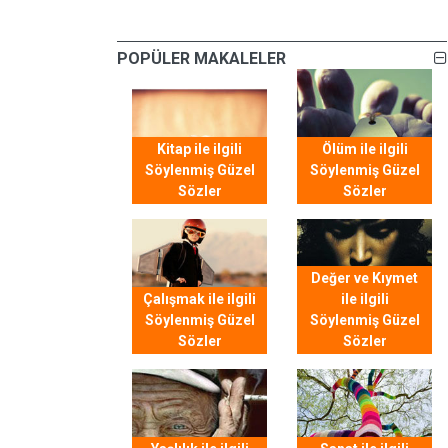
POPÜLER MAKALELER
Kitap ile ilgili
Ölüm ile ilgili
Söylenmiş Güzel
Söylenmiş Güzel
Sözler
Sözler
Değer ve Kıymet
Çalışmak ile ilgili
ile ilgili
Söylenmiş Güzel
Söylenmiş Güzel
Sözler
Sözler