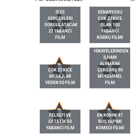
SIZE
SENARYOSU
GERÇEKLERI
ÇOK ZEKICE
SORGULATACAK
OLAN 100
22 YABANCI
YABANCI
FILM
KORKU FILMI
GERÇEK HAYAT
HIKAYELERINDEN
ILHAM
ALINARAK
ÇOK ZEKICE
ÇEKILMIŞ 90
MESAJLAR
MÜKEMMEL
VEREN 50 FILM
FILM
FELSEFI VE
EN KOMIK 47
ESTETIK 50
RUS YAPIMI
YABANCI FILM
KOMEDI FILMI