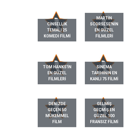
MARTIN
CINSELLIK
SCORSESE'NIN
TEMALI 25
EN GÜZEL
KOMEDI FILMI
FILMLERI
TOM HANKS'IN
SINEMA
EN GÜZEL
TARIHININ EN
FILMLERI
KANLI 75 FILMI
DENIZDE
GELMIŞ
GEÇEN 50
GEÇMIŞ EN
MÜKEMMEL
GÜZEL 100
FILM
FRANSIZ FILMI