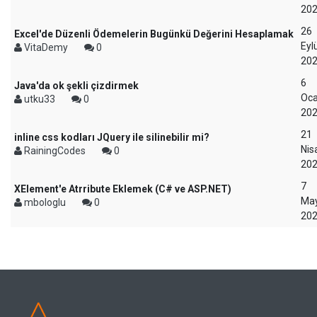
20
26
Excel'de Düzenli Ödemelerin Bugünkü Değerini Hesaplamak
Eyl
VitaDemy
0
20
6
Java'da ok şekli çizdirmek
Oc
utku33
0
20
21
inline css kodları JQuery ile silinebilir mi?
Nis
RainingCodes
0
20
7
XElement'e Atrribute Eklemek (C# ve ASP.NET)
May
mbologlu
0
20