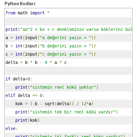
Python Kodları:
from
 math 
import
*
print
(
"ax^2 + bx + c denkleminin varsa köklerini bulm
a 
=
int
(
input
(
"a değerini yazın > "
))
b 
=
int
(
input
(
"b değerini yazın > "
))
c 
=
int
(
input
(
"c değerini yazın > "
))
delta 
=
 b 
*
 b 
-
4
*
 a 
*
 c
if
 delta
<
0
:
print
(
"sistemin reel kökü yoktur"
)
elif
 delta 
==
0
:
    kok 
=
(-
b 
-
 sqrt
(
delta
))
/
(
2
*
a
)
print
(
"sistemin tek bir reel kökü vardır"
)
print
(
kok
)
else
:
print
(
"sistemin iki farklı reel kökü vardır"
)