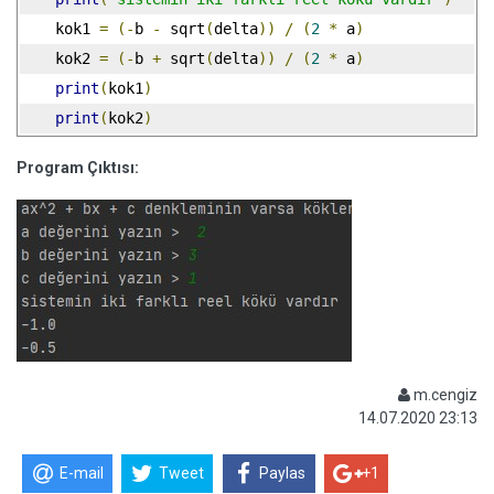
    kok1 
=
(-
b 
-
 sqrt
(
delta
))
/
(
2
*
 a
)
    kok2 
=
(-
b 
+
 sqrt
(
delta
))
/
(
2
*
 a
)
print
(
kok1
)
print
(
kok2
)
Program Çıktısı:
m.cengiz
14.07.2020 23:13
E-mail
Tweet
Paylas
+1