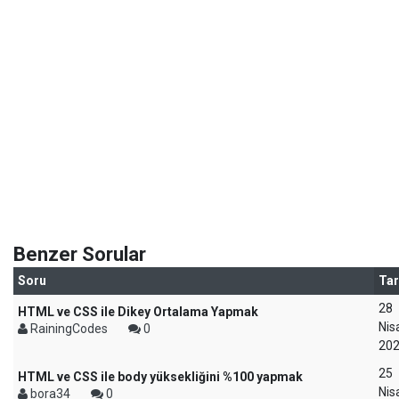
Benzer Sorular
Soru
Tar
28
HTML ve CSS ile Dikey Ortalama Yapmak
Nis
RainingCodes
0
20
25
HTML ve CSS ile body yüksekliğini %100 yapmak
Nis
bora34
0