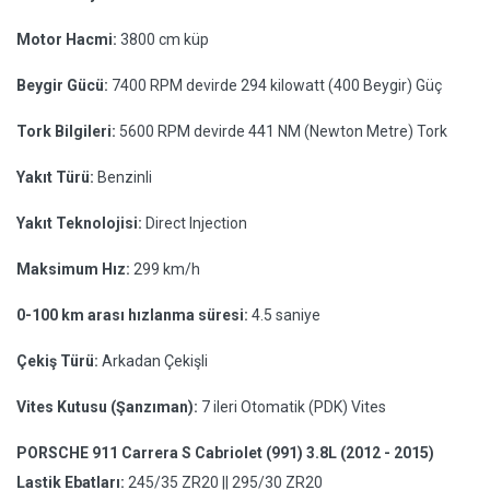
Motor Hacmi:
3800 cm küp
Beygir Gücü:
7400 RPM devirde 294 kilowatt (400 Beygir) Güç
Tork Bilgileri:
5600 RPM devirde 441 NM (Newton Metre) Tork
Yakıt Türü:
Benzinli
Yakıt Teknolojisi:
Direct Injection
Maksimum Hız:
299 km/h
0-100 km arası hızlanma süresi:
4.5 saniye
Çekiş Türü:
Arkadan Çekişli
Vites Kutusu (Şanzıman):
7 ileri Otomatik (PDK) Vites
PORSCHE 911 Carrera S Cabriolet (991) 3.8L (2012 - 2015)
Lastik Ebatları:
245/35 ZR20 || 295/30 ZR20