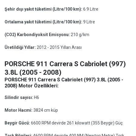
Şehir dışı yakıt tüketimi (Litre/100 km):
6.9 Litre
Ortalama yakıt tüketimi (Litre/100 km):
9 Litre
(CO2) Karbondiyoksit Emisyonu:
210 g/km
Üretildiği Yıllar:
2012 - 2015 Yılları Arası
PORSCHE 911 Carrera S Cabriolet (997)
3.8L (2005 - 2008)
PORSCHE 911 Carrera S Cabriolet (997) 3.8L (2005 -
2008) Motor Özellikleri:
Silindir sayısı:
H6
Motor Hacmi:
3824 cm küp
Beygir Gücü:
6600 RPM devirde 261 kilowatt (355 Beygir) Güç
Tork Bilgileri:
4600 RPM devirde 400 NM (Newton Metre) Tork