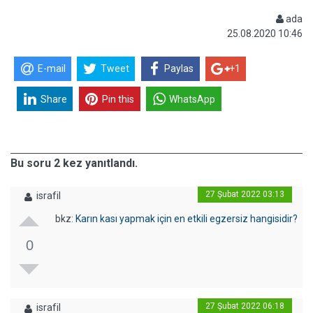
ada
25.08.2020 10:46
E-mail
Tweet
Paylas
+1
Share
Pin this
WhatsApp
Bu soru 2 kez yanıtlandı.
27 Şubat 2022 03:13
israfil
bkz:
Karın kası yapmak için en etkili egzersiz hangisidir?
0
27 Şubat 2022 06:18
israfil