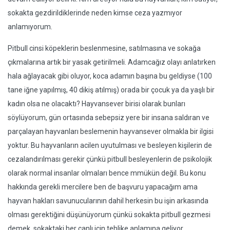
sokakta gezdirildiklerinde neden kimse ceza yazmıyor
anlamıyorum.
Pitbull cinsi köpeklerin beslenmesine, satılmasına ve sokağa
çıkmalarına artık bir yasak getirilmeli. Adamcağız olayı anlatırken
hala ağlayacak gibi oluyor, koca adamın başına bu geldiyse (100
tane iğne yapılmış, 40 dikiş atılmış) orada bir çocuk ya da yaşlı bir
kadın olsa ne olacaktı? Hayvansever birisi olarak bunları
söylüyorum, gün ortasında sebepsiz yere bir insana saldıran ve
parçalayan hayvanları beslemenin hayvansever olmakla bir ilgisi
yoktur. Bu hayvanların acilen uyutulması ve besleyen kişilerin de
cezalandırılması gerekir çünkü pitbull besleyenlerin de psikolojik
olarak normal insanlar olmaları bence mmükün değil. Bu konu
hakkında gerekli mercilere ben de başvuru yapacağım ama
hayvan hakları savunucularının dahil herkesin bu işin arkasında
olması gerektiğini düşünüyorum çünkü sokakta pitbull gezmesi
demek, sokaktaki her canlı için tehlike anlamına geliyor.