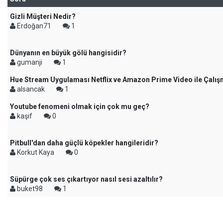
Gizli Müşteri Nedir?
Erdoğan71
1
Dünyanın en büyük gölü hangisidir?
gumanji
1
Hue Stream Uygulaması Netflix ve Amazon Prime Video ile Çalış
alsancak
1
Youtube fenomeni olmak için çok mu geç?
kaşif
0
Pitbull'dan daha güçlü köpekler hangileridir?
Korkut Kaya
0
Süpürge çok ses çıkartıyor nasıl sesi azaltılır?
buket98
1