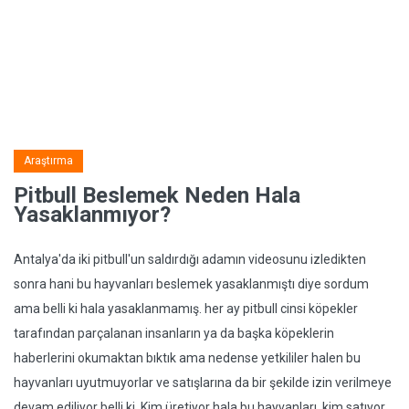
Araştırma
Pitbull Beslemek Neden Hala
Yasaklanmıyor?
Antalya'da iki pitbull'un saldırdığı adamın videosunu izledikten
sonra hani bu hayvanları beslemek yasaklanmıştı diye sordum
ama belli ki hala yasaklanmamış. her ay pitbull cinsi köpekler
tarafından parçalanan insanların ya da başka köpeklerin
haberlerini okumaktan bıktık ama nedense yetkililer halen bu
hayvanları uyutmuyorlar ve satışlarına da bir şekilde izin verilmeye
devam ediliyor belli ki. Kim üretiyor hala bu hayvanları, kim satıyor,