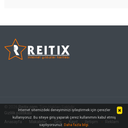
© 2026
Reitix.com
. Tüm Hakları Saklıdır.
İnternet sitemizdeki deneyiminizi iyileştirmek için çerezler
Gizlilik politikası
kullanıyoruz. Bu siteye giriş yaparak çerez kullanımını kabul etmiş
Anasayfa
Makaleler
Giriş
Kayıt
İletişim
Reklam
sayılıyorsunuz.
Daha fazla bilgi
.