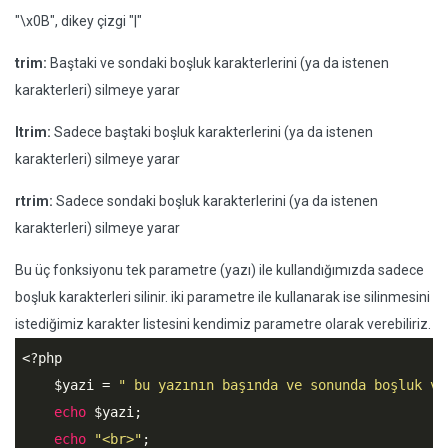
"\x0B", dikey çizgi "|"
trim:
Baştaki ve sondaki boşluk karakterlerini (ya da istenen
karakterleri) silmeye yarar
ltrim:
Sadece baştaki boşluk karakterlerini (ya da istenen
karakterleri) silmeye yarar
rtrim:
Sadece sondaki boşluk karakterlerini (ya da istenen
karakterleri) silmeye yarar
Bu üç fonksiyonu tek parametre (yazı) ile kullandığımızda sadece
boşluk karakterleri silinir. iki parametre ile kullanarak ise silinmesini
istediğimiz karakter listesini kendimiz parametre olarak verebiliriz.
<?php
$yazi
 = 
" bu yazının başında ve sonunda boşluk va
echo
$yazi
;

echo
"<br>"
;
