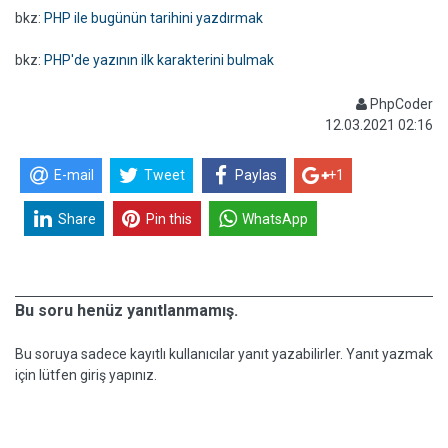
bkz:
PHP ile bugünün tarihini yazdırmak
bkz:
PHP'de yazının ilk karakterini bulmak
PhpCoder
12.03.2021 02:16
E-mail
Tweet
Paylas
+1
Share
Pin this
WhatsApp
Bu soru henüz yanıtlanmamış.
Bu soruya sadece kayıtlı kullanıcılar yanıt yazabilirler. Yanıt yazmak
için lütfen giriş yapınız.