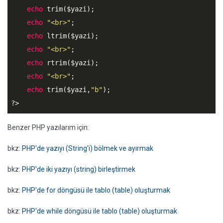
echo
 trim(
$yazi
);

echo
"<br>"
;

echo
 ltrim(
$yazi
);

echo
"<br>"
;

echo
 rtrim(
$yazi
);

echo
"<br>"
;

echo
 trim(
$yazi
,
"b"
?>
Benzer PHP yazılarım için:
bkz:
PHP'de yazıyı (String'i) bölmek ve ayırmak
bkz:
PHP'de iki yazıyı (string) birleştirmek
bkz:
PHP'de for döngüsü ile tablo (table) oluşturmak
bkz:
PHP'de while döngüsü ile tablo (table) oluşturmak