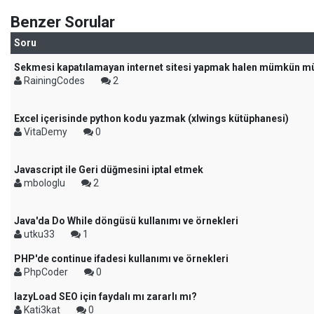
Benzer Sorular
Soru
Sekmesi kapatılamayan internet sitesi yapmak halen mümkün m
RainingCodes
2
Excel içerisinde python kodu yazmak (xlwings kütüphanesi)
VitaDemy
0
Javascript ile Geri düğmesini iptal etmek
mbologlu
2
Java'da Do While döngüsü kullanımı ve örnekleri
utku33
1
PHP'de continue ifadesi kullanımı ve örnekleri
PhpCoder
0
lazyLoad SEO için faydalı mı zararlı mı?
Kati3kat
0