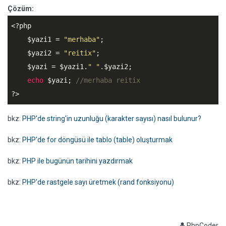
Çözüm:
<?php
$yazi1
 = 
"merhaba"
;

$yazi2
 = 
"reitix"
;

$yazi
 = 
$yazi1
.
" "
.
$yazi2
;

echo
$yazi
; 
//merhaba reitix
?>
bkz:
PHP'de string'in uzunluğu (karakter sayısı) nasıl bulunur?
bkz:
PHP'de for döngüsü ile tablo (table) oluşturmak
bkz:
PHP ile bugünün tarihini yazdırmak
bkz:
PHP'de rastgele sayı üretmek (rand fonksiyonu)
PhpCoder