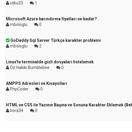
utku33
1
Microsoft Azure barındırma fiyatları ne kadar?
mbologlu
0
GoDaddy Sql Server Türkçe karakter problemi
mbologlu
2
Linux'te terminalde gizli dosyaları listelemek
Öz Hakiki Bumblebee
0
AMPPS Adresleri ve Kısayolları
PhpCoder
0
HTML ve CSS ile Yazının Başına ve Sonuna Karakter Eklemek (Bef
bora34
0