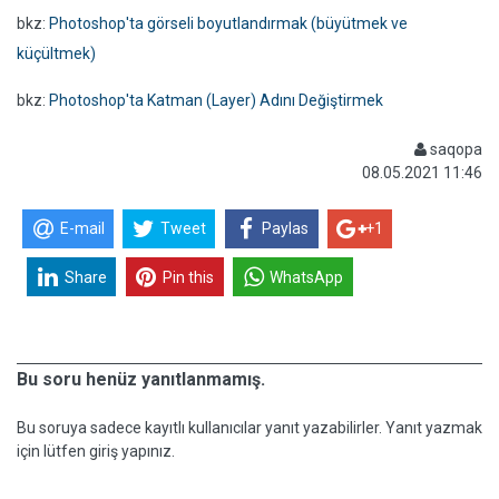
bkz:
Photoshop'ta görseli boyutlandırmak (büyütmek ve
küçültmek)
bkz:
Photoshop'ta Katman (Layer) Adını Değiştirmek
saqopa
08.05.2021 11:46
E-mail
Tweet
Paylas
+1
Share
Pin this
WhatsApp
Bu soru henüz yanıtlanmamış.
Bu soruya sadece kayıtlı kullanıcılar yanıt yazabilirler. Yanıt yazmak
için lütfen giriş yapınız.