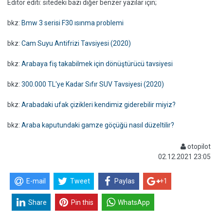
Editör editi: sitedeki bazı diğer benzer yazılar için;
bkz:
Bmw 3 serisi F30 ısınma problemi
bkz:
Cam Suyu Antifrizi Tavsiyesi (2020)
bkz:
Arabaya fiş takabilmek için dönüştürücü tavsiyesi
bkz:
300.000 TL'ye Kadar Sıfır SUV Tavsiyesi (2020)
bkz:
Arabadaki ufak çizikleri kendimiz giderebilir miyiz?
bkz:
Araba kaputundaki gamze göçüğü nasıl düzeltilir?
otopilot
02.12.2021 23:05
E-mail
Tweet
Paylas
+1
Share
Pin this
WhatsApp