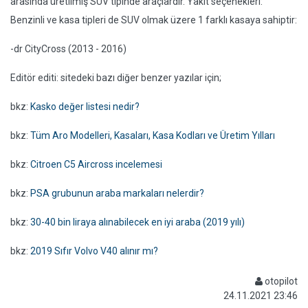
arasında üretilmiş SUV tipinde araçlardır. Yakıt seçenekleri:
Benzinli ve kasa tipleri de SUV olmak üzere 1 farklı kasaya sahiptir:
-dr CityCross (2013 - 2016)
Editör editi: sitedeki bazı diğer benzer yazılar için;
bkz:
Kasko değer listesi nedir?
bkz:
Tüm Aro Modelleri, Kasaları, Kasa Kodları ve Üretim Yılları
bkz:
Citroen C5 Aircross incelemesi
bkz:
PSA grubunun araba markaları nelerdir?
bkz:
30-40 bin liraya alınabilecek en iyi araba (2019 yılı)
bkz:
2019 Sıfır Volvo V40 alınır mı?
otopilot
24.11.2021 23:46