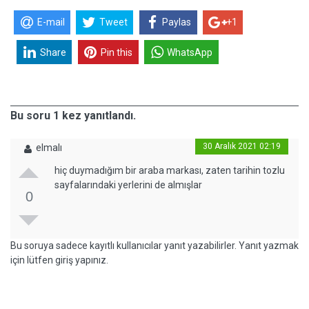
E-mail
Tweet
Paylas
+1
Share
Pin this
WhatsApp
Bu soru 1 kez yanıtlandı.
30 Aralık 2021 02:19
elmalı
hiç duymadığım bir araba markası, zaten tarihin tozlu
sayfalarındaki yerlerini de almışlar
0
Bu soruya sadece kayıtlı kullanıcılar yanıt yazabilirler. Yanıt yazmak
için lütfen giriş yapınız.