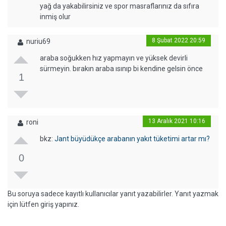
yağ da yakabilirsiniz ve spor masraflarınız da sıfıra
inmiş olur
8 Şubat 2022 20:59
nuriu69
araba soğukken hız yapmayın ve yüksek devirli
sürmeyin. bırakın araba ısınıp bi kendine gelsin önce
1
13 Aralık 2021 10:16
roni
bkz:
Jant büyüdükçe arabanın yakıt tüketimi artar mı?
0
Bu soruya sadece kayıtlı kullanıcılar yanıt yazabilirler. Yanıt yazmak
için lütfen giriş yapınız.