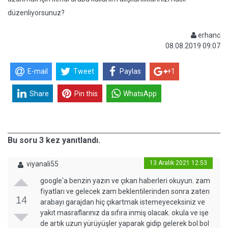
düzenliyorsunuz?
erhanc
08.08.2019 09:07
E-mail
Tweet
Paylas
+1
Share
Pin this
WhatsApp
Bu soru 3 kez yanıtlandı.
13 Aralık 2021 12:53
viyanali55
google'a benzin yazın ve çıkan haberleri okuyun. zam
fiyatları ve gelecek zam beklentilerinden sonra zaten
14
arabayı garajdan hiç çıkartmak istemeyeceksiniz ve
yakıt masraflarınız da sıfıra inmiş olacak. okula ve işe
de artık uzun yürüyüşler yaparak gidip gelerek bol bol