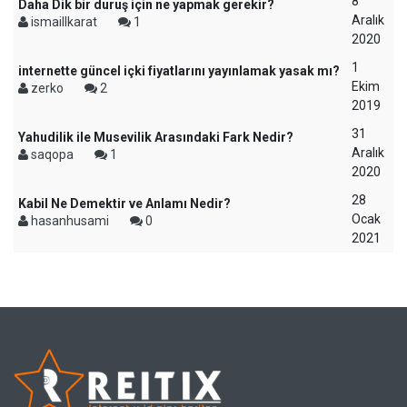
8
Daha Dik bir duruş için ne yapmak gerekir?
Aralık
ismaillkarat
1
2020
1
internette güncel içki fiyatlarını yayınlamak yasak mı?
Ekim
zerko
2
2019
31
Yahudilik ile Musevilik Arasındaki Fark Nedir?
Aralık
saqopa
1
2020
28
Kabil Ne Demektir ve Anlamı Nedir?
Ocak
hasanhusami
0
2021