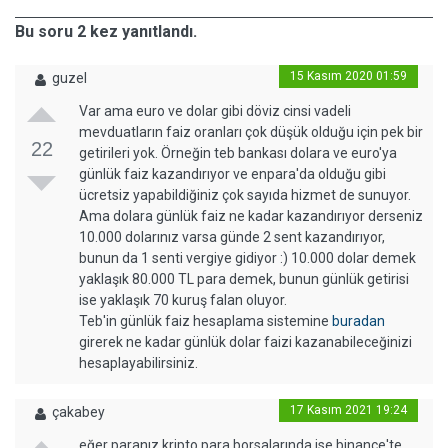
Bu soru 2 kez yanıtlandı.
15 Kasım 2020 01:59
guzel
Var ama euro ve dolar gibi döviz cinsi vadeli
mevduatların faiz oranları çok düşük olduğu için pek bir
22
getirileri yok. Örneğin teb bankası dolara ve euro'ya
günlük faiz kazandırıyor ve enpara'da olduğu gibi
ücretsiz yapabildiğiniz çok sayıda hizmet de sunuyor.
Ama dolara günlük faiz ne kadar kazandırıyor derseniz
10.000 dolarınız varsa günde 2 sent kazandırıyor,
bunun da 1 senti vergiye gidiyor :) 10.000 dolar demek
yaklaşık 80.000 TL para demek, bunun günlük getirisi
ise yaklaşık 70 kuruş falan oluyor.
Teb'in günlük faiz hesaplama sistemine
buradan
girerek ne kadar günlük dolar faizi kazanabileceğinizi
hesaplayabilirsiniz.
17 Kasım 2021 19:24
çakabey
eğer paranız kripto para borsalarında ise binance'te