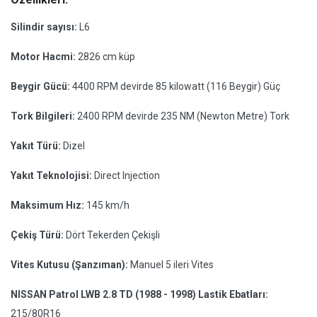
Silindir sayısı:
L6
Motor Hacmi:
2826 cm küp
Beygir Gücü:
4400 RPM devirde 85 kilowatt (116 Beygir) Güç
Tork Bilgileri:
2400 RPM devirde 235 NM (Newton Metre) Tork
Yakıt Türü:
Dizel
Yakıt Teknolojisi:
Direct Injection
Maksimum Hız:
145 km/h
Çekiş Türü:
Dört Tekerden Çekişli
Vites Kutusu (Şanzıman):
Manuel 5 ileri Vites
NISSAN Patrol LWB 2.8 TD (1988 - 1998) Lastik Ebatları:
215/80R16