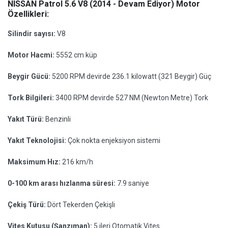
NISSAN Patrol 5.6 V8 (2014 - Devam Ediyor) Motor
Özellikleri:
Silindir sayısı:
V8
Motor Hacmi:
5552 cm küp
Beygir Gücü:
5200 RPM devirde 236.1 kilowatt (321 Beygir) Güç
Tork Bilgileri:
3400 RPM devirde 527 NM (Newton Metre) Tork
Yakıt Türü:
Benzinli
Yakıt Teknolojisi:
Çok nokta enjeksiyon sistemi
Maksimum Hız:
216 km/h
0-100 km arası hızlanma süresi:
7.9 saniye
Çekiş Türü:
Dört Tekerden Çekişli
Vites Kutusu (Şanzıman):
5 ileri Otomatik Vites