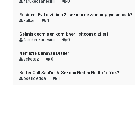
farukeczanesiiiiii
0
Resident Evil dizisinin 2. sezonu ne zaman yayınlanacak?
xulkar
1
Gelmiş geçmiş en komik yerli sitcom dizileri
farukeczanesiiiiii
0
Netflix'te Olmayan Diziler
yeketaz
0
Better Call Saul'un 5. Sezonu Neden Netflix'te Yok?
poetic edda
1