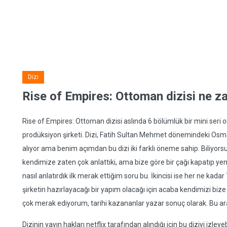
Dizi
Rise of Empires: Ottoman dizisi ne 
Rise of Empires: Ottoman dizisi aslında 6 bölümlük bir mini seri 
prodüksiyon şirketi. Dizi, Fatih Sultan Mehmet dönemindeki Osman
alıyor ama benim açımdan bu dizi iki farklı öneme sahip. Biliyorsu
kendimize zaten çok anlattıki, ama bize göre bir çağı kapatıp ye
nasıl anlatırdık ilk merak ettiğim soru bu. İkincisi ise her ne kada
şirketin hazırlayacağı bir yapım olacağı için acaba kendimizi bize 
çok merak ediyorum, tarihi kazananlar yazar sonuç olarak. Bu arada
Dizinin yayın hakları netflix tarafından alındığı için bu diziyi izley