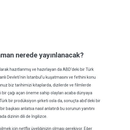
zaman nerede yayınlanacak?
olarak hazıtlanmış ve hazırlayan da ABD'deki bir Türk
lı Devleti'nin İstanbul'u kuşatmasını ve fethini konu
nuz biz tarihimizi kitaplarda, dizilerde ve filmlerde
ni bir çağı açan öneme sahip olayları acaba dünyaya
r Türk bir prodüksiyon şirketi osla da, sonuçta abd'deki bir
bir başkası anlatsa nasıl anlatırdı bu sorunun yanıtını
 dizinin dili de İngilizce.
ebilmek için netflix üyeliğinizin olması gerekiyor. Eğer