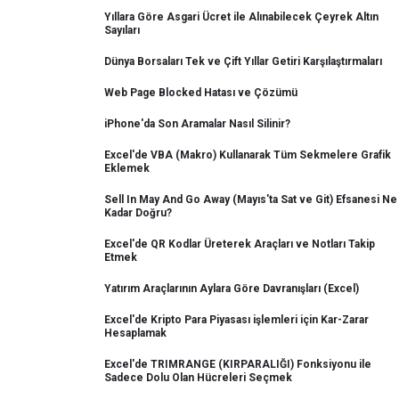
Yıllara Göre Asgari Ücret ile Alınabilecek Çeyrek Altın
Sayıları
Dünya Borsaları Tek ve Çift Yıllar Getiri Karşılaştırmaları
Web Page Blocked Hatası ve Çözümü
iPhone'da Son Aramalar Nasıl Silinir?
Excel'de VBA (Makro) Kullanarak Tüm Sekmelere Grafik
Eklemek
Sell In May And Go Away (Mayıs'ta Sat ve Git) Efsanesi Ne
Kadar Doğru?
Excel'de QR Kodlar Üreterek Araçları ve Notları Takip
Etmek
Yatırım Araçlarının Aylara Göre Davranışları (Excel)
Excel'de Kripto Para Piyasası işlemleri için Kar-Zarar
Hesaplamak
Excel'de TRIMRANGE (KIRPARALIĞI) Fonksiyonu ile
Sadece Dolu Olan Hücreleri Seçmek