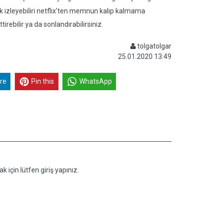
izleyebiliri netflix'ten memnun kalıp kalmama
bilir ya da sonlandırabilirsiniz.
tolgatolgar
25.01.2020 13:49
re
Pin this
WhatsApp
k için lütfen giriş yapınız.