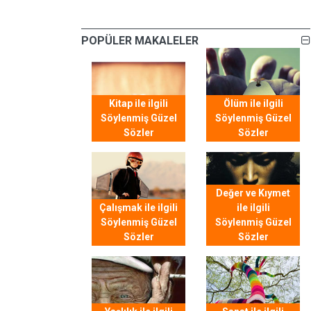
POPÜLER MAKALELER
Kitap ile ilgili
Ölüm ile ilgili
Söylenmiş Güzel
Söylenmiş Güzel
Sözler
Sözler
Değer ve Kıymet
Çalışmak ile ilgili
ile ilgili
Söylenmiş Güzel
Söylenmiş Güzel
Sözler
Sözler