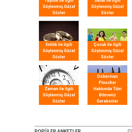
Yaşlılık ile ilgili
Sanat ile ilgili
Söylenmiş Güzel
Söylenmiş Güzel
Sözler
Sözler
Evlilik ile ilgili
Çocuk ile ilgili
Söylenmiş Güzel
Söylenmiş Güzel
Sözler
Sözler
Doberman
Pinscher
Zaman ile ilgili
Hakkında Tüm
Söylenmiş Güzel
Bilmeniz
Sözler
Gerekenler
POPÜLER ANKETLER