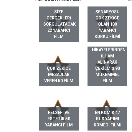
SIZE
SENARYOSU
GERÇEKLERI
ÇOK ZEKICE
SORGULATACAK
OLAN 100
22 YABANCI
YABANCI
FILM
KORKU FILMI
GERÇEK HAYAT
HIKAYELERINDEN
ILHAM
ALINARAK
ÇOK ZEKICE
ÇEKILMIŞ 90
MESAJLAR
MÜKEMMEL
VEREN 50 FILM
FILM
FELSEFI VE
EN KOMIK 47
ESTETIK 50
RUS YAPIMI
YABANCI FILM
KOMEDI FILMI