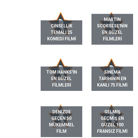
MARTIN
CINSELLIK
SCORSESE'NIN
TEMALI 25
EN GÜZEL
KOMEDI FILMI
FILMLERI
TOM HANKS'IN
SINEMA
EN GÜZEL
TARIHININ EN
FILMLERI
KANLI 75 FILMI
DENIZDE
GELMIŞ
GEÇEN 50
GEÇMIŞ EN
MÜKEMMEL
GÜZEL 100
FILM
FRANSIZ FILMI