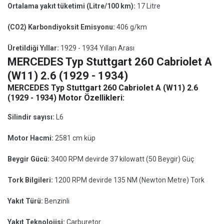
Ortalama yakıt tüketimi (Litre/100 km):
17 Litre
(CO2) Karbondiyoksit Emisyonu:
406 g/km
Üretildiği Yıllar:
1929 - 1934 Yılları Arası
MERCEDES Typ Stuttgart 260 Cabriolet A
(W11) 2.6 (1929 - 1934)
MERCEDES Typ Stuttgart 260 Cabriolet A (W11) 2.6
(1929 - 1934) Motor Özellikleri:
Silindir sayısı:
L6
Motor Hacmi:
2581 cm küp
Beygir Gücü:
3400 RPM devirde 37 kilowatt (50 Beygir) Güç
Tork Bilgileri:
1200 RPM devirde 135 NM (Newton Metre) Tork
Yakıt Türü:
Benzinli
Yakıt Teknolojisi:
Carburetor