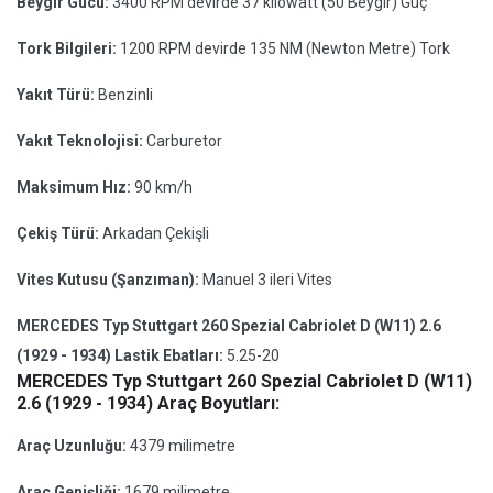
Beygir Gücü:
3400 RPM devirde 37 kilowatt (50 Beygir) Güç
Tork Bilgileri:
1200 RPM devirde 135 NM (Newton Metre) Tork
Yakıt Türü:
Benzinli
Yakıt Teknolojisi:
Carburetor
Maksimum Hız:
90 km/h
Çekiş Türü:
Arkadan Çekişli
Vites Kutusu (Şanzıman):
Manuel 3 ileri Vites
MERCEDES Typ Stuttgart 260 Spezial Cabriolet D (W11) 2.6
(1929 - 1934) Lastik Ebatları:
5.25-20
MERCEDES Typ Stuttgart 260 Spezial Cabriolet D (W11)
2.6 (1929 - 1934) Araç Boyutları:
Araç Uzunluğu:
4379 milimetre
Araç Genişliği:
1679 milimetre