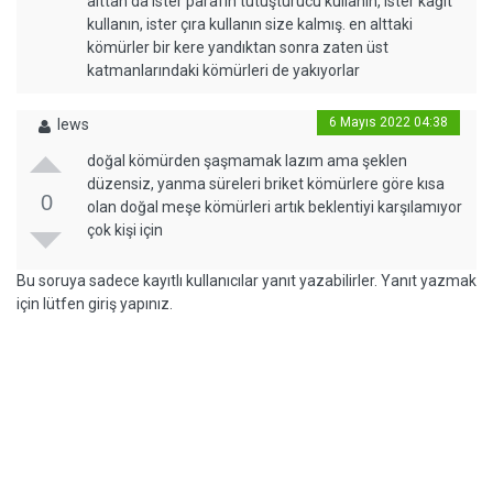
alttan da ister parafin tutuşturucu kullanın, ister kağıt
kullanın, ister çıra kullanın size kalmış. en alttaki
kömürler bir kere yandıktan sonra zaten üst
katmanlarındaki kömürleri de yakıyorlar
6 Mayıs 2022 04:38
lews
doğal kömürden şaşmamak lazım ama şeklen
düzensiz, yanma süreleri briket kömürlere göre kısa
0
olan doğal meşe kömürleri artık beklentiyi karşılamıyor
çok kişi için
Bu soruya sadece kayıtlı kullanıcılar yanıt yazabilirler. Yanıt yazmak
için lütfen giriş yapınız.