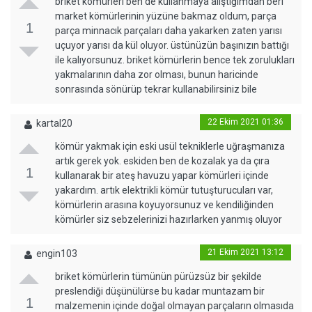
briket kömürleri ben de kullanmaya alıştığımdan beri
market kömürlerinin yüzüne bakmaz oldum, parça
1
parça minnacık parçaları daha yakarken zaten yarısı
uçuyor yarısı da kül oluyor. üstünüzün başınızın battığı
ile kalıyorsunuz. briket kömürlerin bence tek zorulukları
yakmalarının daha zor olması, bunun haricinde
sonrasında sönürüp tekrar kullanabilirsiniz bile
22 Ekim 2021 01:36
kartal20
kömür yakmak için eski usül tekniklerle uğraşmanıza
artık gerek yok. eskiden ben de kozalak ya da çıra
1
kullanarak bir ateş havuzu yapar kömürleri içinde
yakardım. artık elektrikli kömür tutuşturucuları var,
kömürlerin arasına koyuyorsunuz ve kendiliğinden
kömürler siz sebzelerinizi hazırlarken yanmış oluyor
21 Ekim 2021 13:12
engin103
briket kömürlerin tümünün pürüzsüz bir şekilde
preslendiği düşünülürse bu kadar muntazam bir
1
malzemenin içinde doğal olmayan parçaların olmasıda