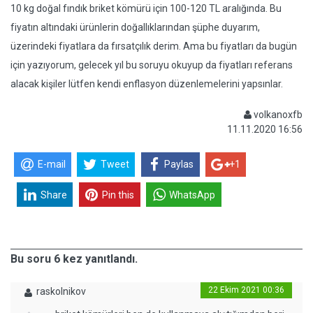
10 kg doğal fındık briket kömürü için 100-120 TL aralığında. Bu
fiyatın altındaki ürünlerin doğallıklarından şüphe duyarım,
üzerindeki fiyatlara da fırsatçılık derim. Ama bu fiyatları da bugün
için yazıyorum, gelecek yıl bu soruyu okuyup da fiyatları referans
alacak kişiler lütfen kendi enflasyon düzenlemelerini yapsınlar.
volkanoxfb
11.11.2020 16:56
E-mail
Tweet
Paylas
+1
Share
Pin this
WhatsApp
Bu soru 6 kez yanıtlandı.
22 Ekim 2021 00:36
raskolnikov