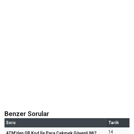
Benzer Sorular
Soru
Tarih
14
ATM'den QR Kod İle Para Çekmek Güvenli Mi?