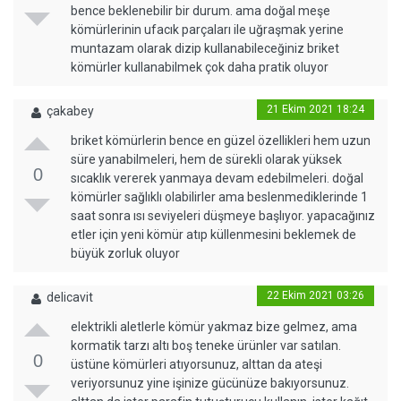
bence beklenebilir bir durum. ama doğal meşe
kömürlerinin ufacık parçaları ile uğraşmak yerine
muntazam olarak dizip kullanabileceğiniz briket
kömürler kullanabilmek çok daha pratik oluyor
21 Ekim 2021 18:24
çakabey
briket kömürlerin bence en güzel özellikleri hem uzun
süre yanabilmeleri, hem de sürekli olarak yüksek
0
sıcaklık vererek yanmaya devam edebilmeleri. doğal
kömürler sağlıklı olabilirler ama beslenmediklerinde 1
saat sonra ısı seviyeleri düşmeye başlıyor. yapacağınız
etler için yeni kömür atıp küllenmesini beklemek de
büyük zorluk oluyor
22 Ekim 2021 03:26
delicavit
elektrikli aletlerle kömür yakmaz bize gelmez, ama
kormatik tarzı altı boş teneke ürünler var satılan.
0
üstüne kömürleri atıyorsunuz, alttan da ateşi
veriyorsunuz yine işinize gücünüze bakıyorsunuz.