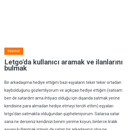
İnternet
Letgo'da kullanıcı aramak ve ilanlarını
bulmak
Bir arkadaşıma hediye ettiğim bazı eşyaların teker teker ortadan
kaybolduğunu gözlemliyorum ve açıkçası hediye ettiğim (satsam
ben de satardım ama ihtiyacı olduğu için dışarıda satmak yerine
kendisine para almadan hediye etmeyi tercih ettim) eşyaları
letgo'dan satmakta olduğundan şüpheleniyorum. Satarsa satar
sana ne derseniz kendinizi benim yerime koyun, binlerce liralık
eşyayı kullanmak isteyip de satan bir arkadaşınız olsa ne