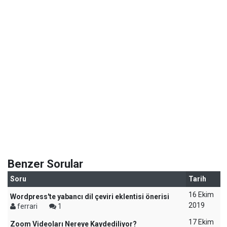
Benzer Sorular
Soru
Tarih
16 Ekim
Wordpress'te yabancı dil çeviri eklentisi önerisi
2019
ferrari
1
17 Ekim
Zoom Videoları Nereye Kaydediliyor?