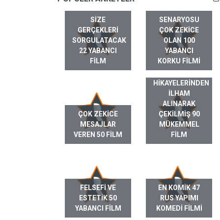
SIZE
SENARYOSU
GERÇEKLERI
ÇOK ZEKICE
SORGULATACAK
OLAN 100
22 YABANCI
YABANCI
FILM
KORKU FILMI
GERÇEK HAYAT
HIKAYELERINDEN
ILHAM
ALINARAK
ÇOK ZEKICE
ÇEKILMIŞ 90
MESAJLAR
MÜKEMMEL
VEREN 50 FILM
FILM
FELSEFI VE
EN KOMIK 47
ESTETIK 50
RUS YAPIMI
YABANCI FILM
KOMEDI FILMI