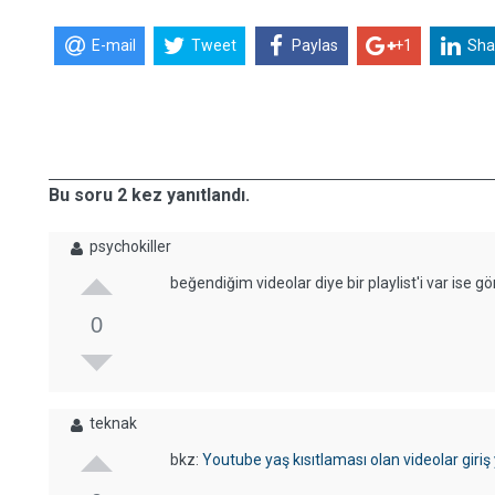
E-mail
Tweet
Paylas
+1
Sha
Bu soru 2 kez yanıtlandı.
psychokiller
beğendiğim videolar diye bir playlist'i var ise g
0
teknak
bkz:
Youtube yaş kısıtlaması olan videolar giriş