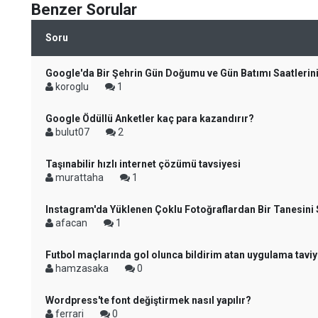
Benzer Sorular
Soru
Google'da Bir Şehrin Gün Doğumu ve Gün Batımı Saatlerin
koroglu
1
Google Ödüllü Anketler kaç para kazandırır?
bulut07
2
Taşınabilir hızlı internet çözümü tavsiyesi
murattaha
1
Instagram'da Yüklenen Çoklu Fotoğraflardan Bir Tanesini
afacan
1
Futbol maçlarında gol olunca bildirim atan uygulama taviy
hamzasaka
0
Wordpress'te font değiştirmek nasıl yapılır?
ferrari
0