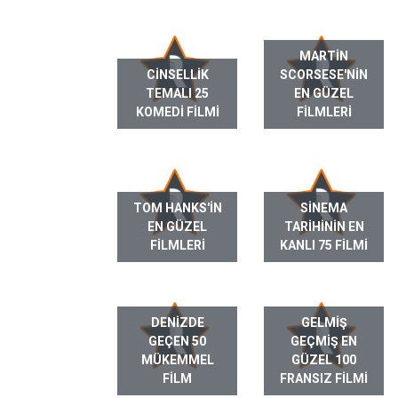
MARTIN
CINSELLIK
SCORSESE'NIN
TEMALI 25
EN GÜZEL
KOMEDI FILMI
FILMLERI
TOM HANKS'IN
SINEMA
EN GÜZEL
TARIHININ EN
FILMLERI
KANLI 75 FILMI
DENIZDE
GELMIŞ
GEÇEN 50
GEÇMIŞ EN
MÜKEMMEL
GÜZEL 100
FILM
FRANSIZ FILMI