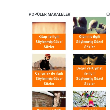
POPÜLER MAKALELER
Kitap ile ilgili
Ölüm ile ilgili
Söylenmiş Güzel
Söylenmiş Güzel
Sözler
Sözler
Değer ve Kıymet
Çalışmak ile ilgili
ile ilgili
Söylenmiş Güzel
Söylenmiş Güzel
Sözler
Sözler