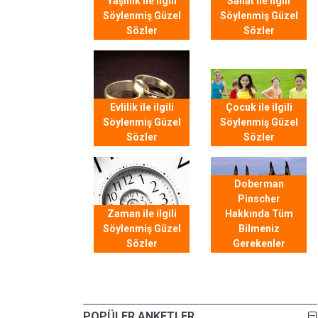
Yaşlılık ile ilgili
Sanat ile ilgili
Söylenmiş Güzel
Söylenmiş Güzel
Sözler
Sözler
Evlilik ile ilgili
Çocuk ile ilgili
Söylenmiş Güzel
Söylenmiş Güzel
Sözler
Sözler
Doberman
Pinscher
Zaman ile ilgili
Hakkında Tüm
Söylenmiş Güzel
Bilmeniz
Sözler
Gerekenler
POPÜLER ANKETLER