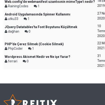
18 E
Web.config'de webmanifest uzantısınin mimeType'ı nedir?
2019
RainingCodes
1
27 N
Android Uygulamasında Spinner Kullanımı
2020
utku33
1
10
JQuery Datatables'ta Font Boyutunu Küçültmek
Tem
dağhan
0
2020
22 M
PHP'de Çerez Silmek (Cookie Silmek)
2021
PhpCoder
1
31
Wordpress Akismet Nedir ve Ne işe Yarar?
Tem
ferrari
0
2021