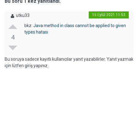
Bu soru 1 kez yanıtlandı.
15 Eylül 2021 11:53
utku33
bkz:
Java method in class cannot be applied to given
types hatası
4
Bu soruya sadece kayıtlı kullanıcılar yanıt yazabilirler. Yanıt yazmak
için lütfen giriş yapınız.