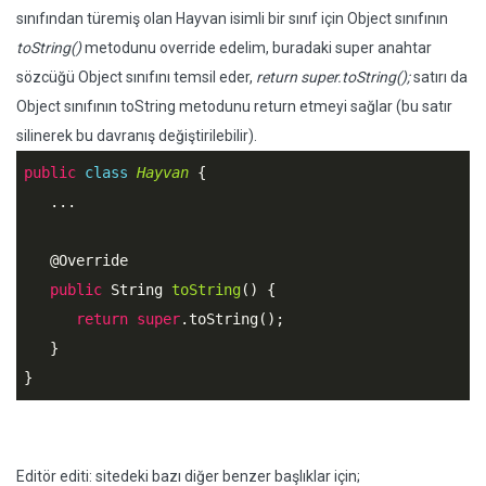
sınıfından türemiş olan Hayvan isimli bir sınıf için Object sınıfının
toString()
metodunu override edelim, buradaki super anahtar
sözcüğü Object sınıfını temsil eder,
return super.toString();
satırı da
Object sınıfının toString metodunu return etmeyi sağlar (bu satır
silinerek bu davranış değiştirilebilir).
public
class
Hayvan
 {
   ...

@Override
public
 String 
toString
() {

return
super
.toString();

   }

Editör editi: sitedeki bazı diğer benzer başlıklar için;