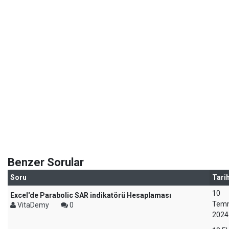
Benzer Sorular
Soru
Tari
10
Excel'de Parabolic SAR indikatörü Hesaplaması
Tem
VitaDemy
0
2024