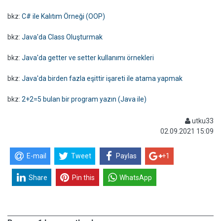
bkz:
C# ile Kalıtım Örneği (OOP)
bkz:
Java'da Class Oluşturmak
bkz:
Java'da getter ve setter kullanımı örnekleri
bkz:
Java'da birden fazla eşittir işareti ile atama yapmak
bkz:
2+2=5 bulan bir program yazın (Java ile)
utku33
02.09.2021 15:09
E-mail
Tweet
Paylas
+1
Share
Pin this
WhatsApp