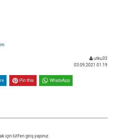
ram
utku33
03.09.2021 01:19
re
Pin this
WhatsApp
k için lütfen giriş yapınız.