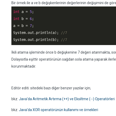
Bir örnek ile a ve b değişkenlerinin değerlerinin değişimini de gör
int
 a = 
5
int
 b = 
6
;

a = b = 
7
;

System.out.println(a); 
//7
System.out.println(b); 
//7
İkili atama işleminde önce b değişkenine 7 değeri atanmakta, so
Dolayısıtla eşittir operatörünün sağdan sola atama yaparak ilerl
korunmaktadır.
Editör editi: sitedeki bazı diğer benzer yazılar için;
bkz:
Java'da Aritmetik Artırma (++) ve Eksiltme (--) Operatörleri
bkz:
Java'da XOR operatörünün kullanımı ve örnekleri