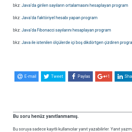
bkz:
Java'da girilen sayıların ortalamasını hesaplayan program
bkz:
Java'da faktöriyel hesabı yapan program
bkz:
Java'da Fibonacci sayılarını hesaplayan program
bkz:
Java ile istenilen ölçülerde içi boş dikdörtgen çizdiren prog
E-mail
Tweet
Paylas
+1
Sha
Bu soru henüz yanıtlanmamış.
Bu soruya sadece kayıtlı kullanıcılar yanıt yazabilirler. Yanıt yazma