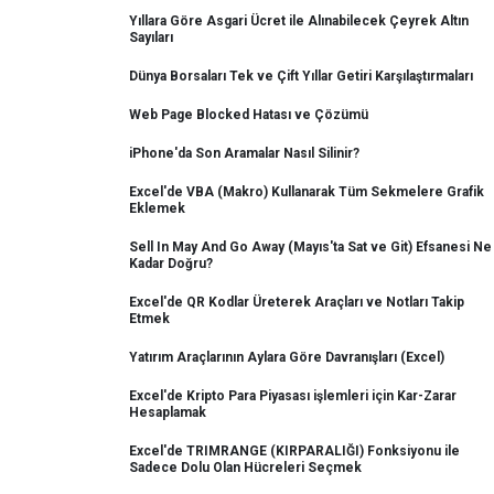
Yıllara Göre Asgari Ücret ile Alınabilecek Çeyrek Altın
Sayıları
Dünya Borsaları Tek ve Çift Yıllar Getiri Karşılaştırmaları
Web Page Blocked Hatası ve Çözümü
iPhone'da Son Aramalar Nasıl Silinir?
Excel'de VBA (Makro) Kullanarak Tüm Sekmelere Grafik
Eklemek
Sell In May And Go Away (Mayıs'ta Sat ve Git) Efsanesi Ne
Kadar Doğru?
Excel'de QR Kodlar Üreterek Araçları ve Notları Takip
Etmek
Yatırım Araçlarının Aylara Göre Davranışları (Excel)
Excel'de Kripto Para Piyasası işlemleri için Kar-Zarar
Hesaplamak
Excel'de TRIMRANGE (KIRPARALIĞI) Fonksiyonu ile
Sadece Dolu Olan Hücreleri Seçmek