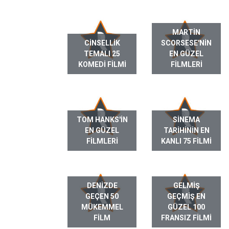
MARTIN
CINSELLIK
SCORSESE'NIN
TEMALI 25
EN GÜZEL
KOMEDI FILMI
FILMLERI
TOM HANKS'IN
SINEMA
EN GÜZEL
TARIHININ EN
FILMLERI
KANLI 75 FILMI
DENIZDE
GELMIŞ
GEÇEN 50
GEÇMIŞ EN
MÜKEMMEL
GÜZEL 100
FILM
FRANSIZ FILMI