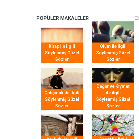
POPÜLER MAKALELER
Kitap ile ilgili
Ölüm ile ilgili
Söylenmiş Güzel
Söylenmiş Güzel
Sözler
Sözler
Değer ve Kıymet
Çalışmak ile ilgili
ile ilgili
Söylenmiş Güzel
Söylenmiş Güzel
Sözler
Sözler