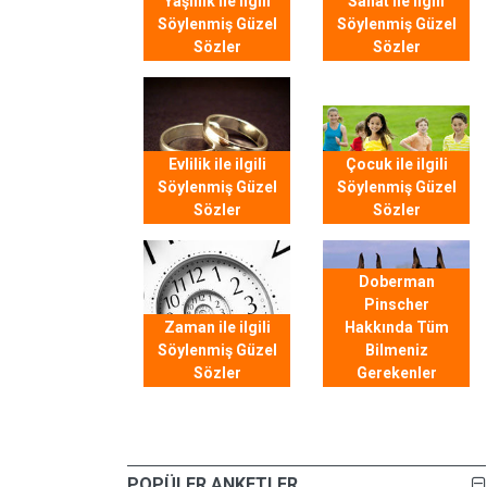
Yaşlılık ile ilgili
Sanat ile ilgili
Söylenmiş Güzel
Söylenmiş Güzel
Sözler
Sözler
Evlilik ile ilgili
Çocuk ile ilgili
Söylenmiş Güzel
Söylenmiş Güzel
Sözler
Sözler
Doberman
Pinscher
Zaman ile ilgili
Hakkında Tüm
Söylenmiş Güzel
Bilmeniz
Sözler
Gerekenler
POPÜLER ANKETLER