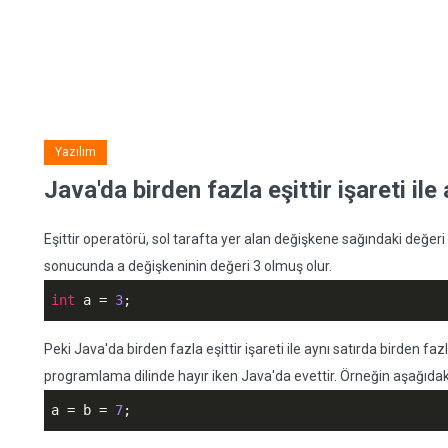
Yazılım
Java'da birden fazla eşittir işareti i
Eşittir operatörü, sol tarafta yer alan değişkene sağındaki değeri 
sonucunda a değişkeninin değeri 3 olmuş olur.
int
 a = 
3
;
Peki Java'da birden fazla eşittir işareti ile aynı satırda birden f
programlama dilinde hayır iken Java'da evettir. Örneğin aşağıdaki
a = b = 
7
;