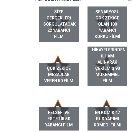
SIZE
SENARYOSU
GERÇEKLERI
ÇOK ZEKICE
SORGULATACAK
OLAN 100
22 YABANCI
YABANCI
FILM
KORKU FILMI
GERÇEK HAYAT
HIKAYELERINDEN
ILHAM
ALINARAK
ÇOK ZEKICE
ÇEKILMIŞ 90
MESAJLAR
MÜKEMMEL
VEREN 50 FILM
FILM
FELSEFI VE
EN KOMIK 47
ESTETIK 50
RUS YAPIMI
YABANCI FILM
KOMEDI FILMI