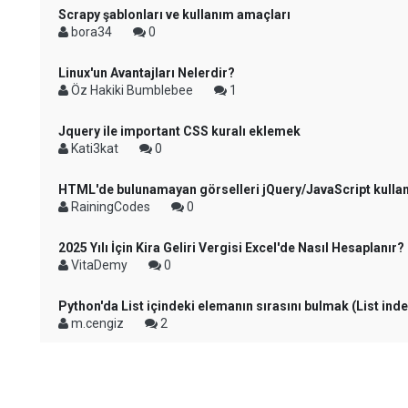
Scrapy şablonları ve kullanım amaçları
bora34
0
Linux'un Avantajları Nelerdir?
Öz Hakiki Bumblebee
1
Jquery ile important CSS kuralı eklemek
Kati3kat
0
HTML'de bulunamayan görselleri jQuery/JavaScript kulla
RainingCodes
0
2025 Yılı İçin Kira Geliri Vergisi Excel'de Nasıl Hesaplanır?
VitaDemy
0
Python'da List içindeki elemanın sırasını bulmak (List in
m.cengiz
2