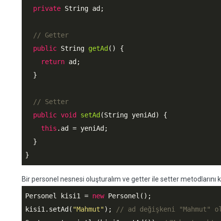
private
 String ad;

// Getter
public
 String 
getAd
() {

return
 ad;

  }

// Setter
public
void
setAd
(String yeniAd) {

this
.ad = yeniAd;

  }

}
Bir personel nesnesi oluşturalım ve getter ile setter metodlarını k
Personel kisi1 = 
new
 Personel();

kisi1.setAd(
"Mahmut"
); 
// ad değişkeni "Mahmut" o