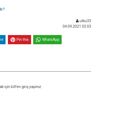
ir?
utku33
04.09.2021 02:03
re
Pin this
WhatsApp
k için lütfen giriş yapınız.