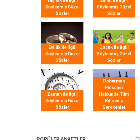
Yaşlılık ile ilgili
Sanat ile ilgili
Söylenmiş Güzel
Söylenmiş Güzel
Sözler
Sözler
Evlilik ile ilgili
Çocuk ile ilgili
Söylenmiş Güzel
Söylenmiş Güzel
Sözler
Sözler
Doberman
Pinscher
Zaman ile ilgili
Hakkında Tüm
Söylenmiş Güzel
Bilmeniz
Sözler
Gerekenler
POPÜLER ANKETLER