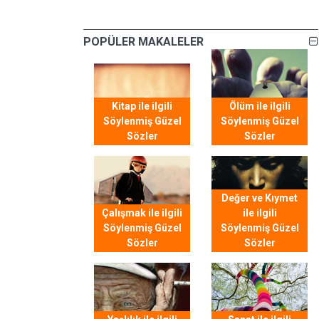
POPÜLER MAKALELER
Kitap ile ilgili
Ölüm ile ilgili
Söylenmiş Güzel
Söylenmiş Güzel
Sözler
Sözler
Değer ve Kıymet
Çalışmak ile ilgili
ile ilgili
Söylenmiş Güzel
Söylenmiş Güzel
Sözler
Sözler