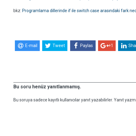
bkz:
Programlama dillerinde if ile switch case arasındaki fark ned
E-mail
Tweet
Paylas
+1
Sha
Bu soru henüz yanıtlanmamış.
Bu soruya sadece kayıtlı kullanıcılar yanıt yazabilirler. Yanıt yazma