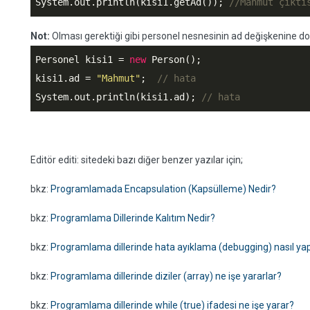
System.out.println(kisi1.getAd()); 
//Mahmut çıktı
Not:
Olması gerektiği gibi personel nesnesinin ad değişkenine do
Personel kisi1 = 
new
 Person();

kisi1.ad = 
"Mahmut"
;  
// hata
System.out.println(kisi1.ad); 
// hata
Editör editi: sitedeki bazı diğer benzer yazılar için;
bkz:
Programlamada Encapsulation (Kapsülleme) Nedir?
bkz:
Programlama Dillerinde Kalıtım Nedir?
bkz:
Programlama dillerinde hata ayıklama (debugging) nasıl yapı
bkz:
Programlama dillerinde diziler (array) ne işe yararlar?
bkz:
Programlama dillerinde while (true) ifadesi ne işe yarar?