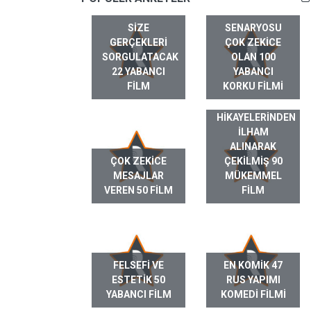
SIZE
SENARYOSU
GERÇEKLERI
ÇOK ZEKICE
SORGULATACAK
OLAN 100
22 YABANCI
YABANCI
FILM
KORKU FILMI
GERÇEK HAYAT
HIKAYELERINDEN
ILHAM
ALINARAK
ÇOK ZEKICE
ÇEKILMIŞ 90
MESAJLAR
MÜKEMMEL
VEREN 50 FILM
FILM
FELSEFI VE
EN KOMIK 47
ESTETIK 50
RUS YAPIMI
YABANCI FILM
KOMEDI FILMI