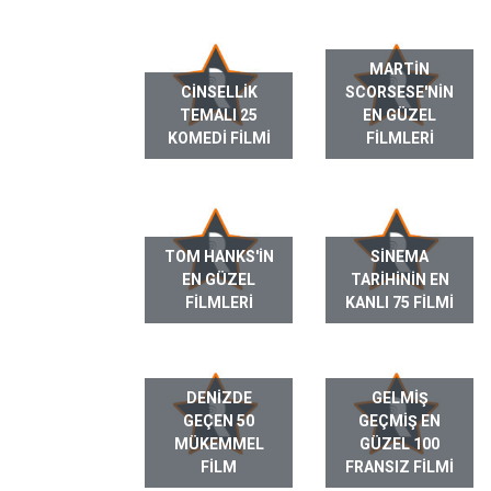
MARTIN
CINSELLIK
SCORSESE'NIN
TEMALI 25
EN GÜZEL
KOMEDI FILMI
FILMLERI
TOM HANKS'IN
SINEMA
EN GÜZEL
TARIHININ EN
FILMLERI
KANLI 75 FILMI
DENIZDE
GELMIŞ
GEÇEN 50
GEÇMIŞ EN
MÜKEMMEL
GÜZEL 100
FILM
FRANSIZ FILMI