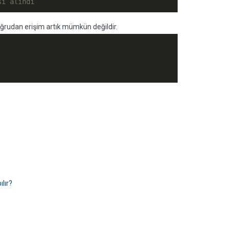
sı alındı
ğrudan erişim artık mümkün değildir.
lır?