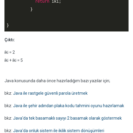
return
 iki;

	  }

Çıktı:
iki = 2
iki + iki = 5
Java konusunda daha önce hazırladığım bazı yazılar için;
bkz:
Java ile rastgele güvenli parola üretmek
bkz:
Java ile şehir adından plaka kodu tahmini oyunu hazırlamak
bkz:
Java'da tek basamaklı sayıyı 2 basamak olarak göstermek
bkz:
Java'da onluk sistem ile ikilik sistem dönüşümleri