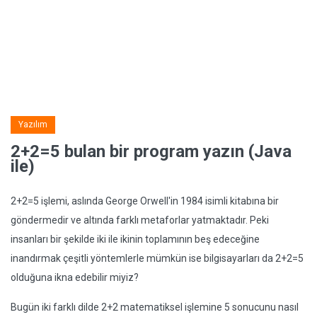
Yazılım
2+2=5 bulan bir program yazın (Java
ile)
2+2=5 işlemi, aslında George Orwell'in 1984 isimli kitabına bir
göndermedir ve altında farklı metaforlar yatmaktadır. Peki
insanları bir şekilde iki ile ikinin toplamının beş edeceğine
inandırmak çeşitli yöntemlerle mümkün ise bilgisayarları da 2+2=5
olduğuna ikna edebilir miyiz?
Bugün iki farklı dilde 2+2 matematiksel işlemine 5 sonucunu nasıl