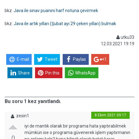
bkz:
Java ile sınav puanını harf notuna çevirmek
bkz:
Java ile artık yılları (Şubat ayı 29 çeken yılları) bulmak
utku33
12.03.2021 19:19
E-mail
Tweet
Paylas
+1
Share
Pin this
WhatsApp
Bu soru 1 kez yanıtlandı.
8 Ekim 2021 09:17
zesin1
iyi de mantık olarak bir programa hata yaptırabilmek
mümkün ise o programa güvenerek işlem yaptırmanın
0