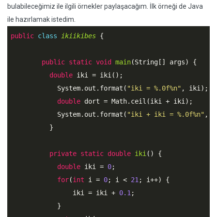
bulabileceğimiz ile ilgili örnekler paylaşacağım. İlk örneği de Java
ile hazırlamak istedim.
public
class
ikiikibes
 {
public
static
void
main
(String[] args) {

double
 iki = iki();

	    System.out.format(
"iki = %.0f%n"
, iki);

double
 dort = Math.ceil(iki + iki);

	    System.out.format(
"iki + iki = %.0f%n"
, d
	  }

private
static
double
iki
() {

double
 iki = 
0
;

for
(
int
 i = 
0
; i < 
21
; i++) {

	    	iki = iki + 
0.1
;

	    }
