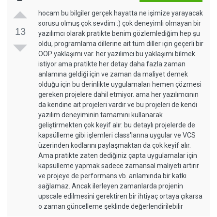
hocam bu bilgiler gerçek hayatta ne işimize yarayacak
sorusu olmuş çok sevdim :) çok deneyimli olmayan bir
13
yazılımcı olarak pratikte benim gözlemlediğim hep şu
oldu, programlama dillerine ait tüm diller için geçerli bir
OOP yaklaşımı var. her yazılımcı bu yaklaşımı bilmek
istiyor ama pratikte her detay daha fazla zaman
anlamına geldiği için ve zaman da maliyet demek
olduğu için bu derinlikte uygulamaları hemen çözmesi
gereken projelere dahil etmiyor. ama her yazılımcının
da kendine ait projeleri vardır ve bu projeleri de kendi
yazılım deneyiminin tamamını kullanarak
geliştirmekten çok keyif alır. bu detaylı projelerde de
kapsülleme gibi işlemleri class'larına uygular ve VCS
üzerinden kodlarını paylaşmaktan da çok keyif alır.
Ama pratikte zaten dediğiniz çapta uygulamalar için
kapsülleme yapmak sadece zamansal maliyeti artırır
ve projeye de performans vb. anlamında bir katkı
sağlamaz. Ancak ilerleyen zamanlarda projenin
upscale edilmesini gerektiren bir ihtiyaç ortaya çıkarsa
o zaman güncelleme şeklinde değerlendirilebilir