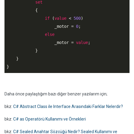
set
            {

if
 (
value
 < 
500
)

                    _motor = 
0
;

else
                    _motor = 
value
;

            } 

    }

}
Daha önce paylaştığım bazı diğer benzer yazılarım için;
bkz:
C# Abstract Class ile Interface Arasındaki Farklar Nelerdir?
bkz:
C# as Operatörü Kullanımı ve Örnekleri
bkz:
C# Sealed Anahtar Sözcüğü Nedir? Sealed Kullanımı ve