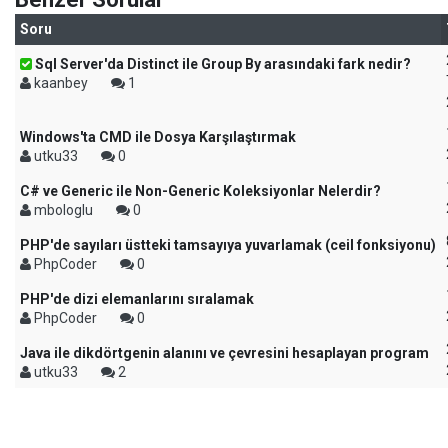
Soru
Sql Server'da Distinct ile Group By arasındaki fark nedir?
kaanbey
1
Windows'ta CMD ile Dosya Karşılaştırmak
utku33
0
C# ve Generic ile Non-Generic Koleksiyonlar Nelerdir?
mbologlu
0
PHP'de sayıları üstteki tamsayıya yuvarlamak (ceil fonksiyonu)
PhpCoder
0
PHP'de dizi elemanlarını sıralamak
PhpCoder
0
Java ile dikdörtgenin alanını ve çevresini hesaplayan program
utku33
2