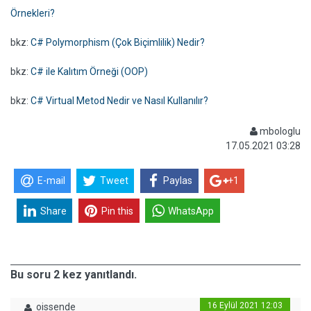
Örnekleri?
bkz:
C# Polymorphism (Çok Biçimlilik) Nedir?
bkz:
C# ile Kalıtım Örneği (OOP)
bkz:
C# Virtual Metod Nedir ve Nasıl Kullanılır?
mbologlu
17.05.2021 03:28
E-mail
Tweet
Paylas
+1
Share
Pin this
WhatsApp
Bu soru 2 kez yanıtlandı.
16 Eylül 2021 12:03
oissende