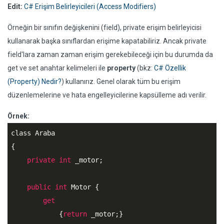
Edit:
C# Erişim Belirleyicileri (Access Modifiers)
Örneğin bir sınıfın değişkenini (field), private erişim belirleyicisi
kullanarak başka sınıflardan erişime kapatabiliriz. Ancak private
field'lara zaman zaman erişim gerekebileceği için bu durumda da
get ve set anahtar kelimeleri ile
property
(bkz:
C# Özellik
(Property) Nedir?
) kullanırız. Genel olarak tüm bu erişim
düzenlemelerine ve hata engelleyicilerine kapsülleme adı verilir.
Örnek:
class Araba

{

private
int
 _motor;

public
int
 Motor { 

get
            {
return
 _motor;} 
