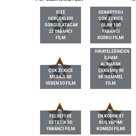
SIZE
SENARYOSU
GERÇEKLERI
ÇOK ZEKICE
SORGULATACAK
OLAN 100
22 YABANCI
YABANCI
FILM
KORKU FILMI
GERÇEK HAYAT
HIKAYELERINDEN
ILHAM
ALINARAK
ÇOK ZEKICE
ÇEKILMIŞ 90
MESAJLAR
MÜKEMMEL
VEREN 50 FILM
FILM
FELSEFI VE
EN KOMIK 47
ESTETIK 50
RUS YAPIMI
YABANCI FILM
KOMEDI FILMI