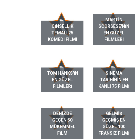
MARTIN
CINSELLIK
SCORSESE'NIN
TEMALI 25
EN GÜZEL
KOMEDI FILMI
FILMLERI
TOM HANKS'IN
SINEMA
EN GÜZEL
TARIHININ EN
FILMLERI
KANLI 75 FILMI
DENIZDE
GELMIŞ
GEÇEN 50
GEÇMIŞ EN
MÜKEMMEL
GÜZEL 100
FILM
FRANSIZ FILMI