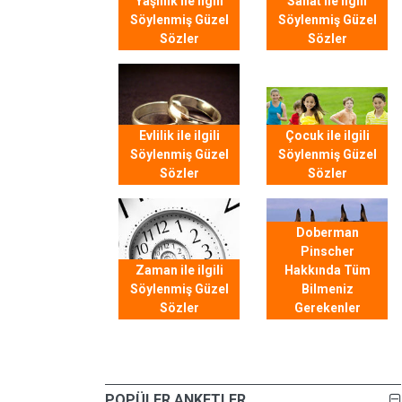
Yaşlılık ile ilgili
Sanat ile ilgili
Söylenmiş Güzel
Söylenmiş Güzel
Sözler
Sözler
Evlilik ile ilgili
Çocuk ile ilgili
Söylenmiş Güzel
Söylenmiş Güzel
Sözler
Sözler
Doberman
Pinscher
Zaman ile ilgili
Hakkında Tüm
Söylenmiş Güzel
Bilmeniz
Sözler
Gerekenler
POPÜLER ANKETLER