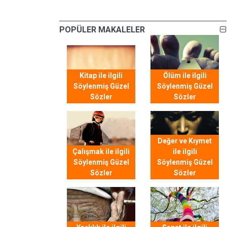
POPÜLER MAKALELER
Kitap ile ilgili
Ölüm ile ilgili
Söylenmiş Güzel
Söylenmiş Güzel
Sözler
Sözler
Değer ve Kıymet
Çalışmak ile ilgili
ile ilgili
Söylenmiş Güzel
Söylenmiş Güzel
Sözler
Sözler