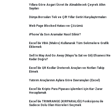
Yıllara Göre Asgari Ücret ile Alınabilecek Çeyrek Altın
Sayıları
Dünya Borsaları Tek ve Çift Yıllar Getiri Karşılaştırmaları
Web Page Blocked Hatası ve Çözümü
iPhone'da Son Aramalar Nasıl Silinir?
Excel'de VBA (Makro) Kullanarak Tüm Sekmelere Grafik
Eklemek
Sell In May And Go Away (Mayıs'ta Sat ve Git) Efsanesi Ne
Kadar Doğru?
Excel'de QR Kodlar Üreterek Araçları ve Notları Takip
Etmek
Yatırım Araçlarının Aylara Göre Davranışları (Excel)
Excel'de Kripto Para Piyasası işlemleri için Kar-Zarar
Hesaplamak
Excel'de TRIMRANGE (KIRPARALIĞI) Fonksiyonu ile
Sadece Dolu Olan Hücreleri Seçmek