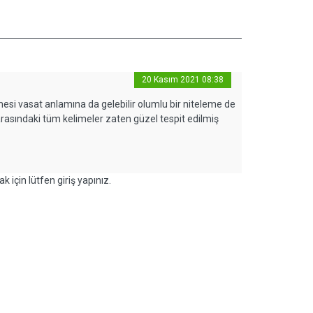
20 Kasım 2021 08:38
imesi vasat anlamına da gelebilir olumlu bir niteleme de
arasındaki tüm kelimeler zaten güzel tespit edilmiş
k için lütfen giriş yapınız.