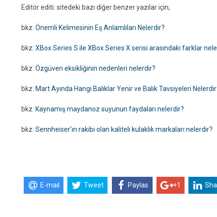
Editör editi: sitedeki bazı diğer benzer yazılar için;
bkz:
Önemli Kelimesinin Eş Anlamlıları Nelerdir?
bkz:
XBox Series S ile XBox Series X serisi arasındaki farklar nele
bkz:
Özgüven eksikliğinin nedenleri nelerdir?
bkz:
Mart Ayında Hangi Balıklar Yenir ve Balık Tavsiyeleri Nelerdir
bkz:
Kaynamış maydanoz suyunun faydaları nelerdir?
bkz:
Sennheiser'ın rakibi olan kaliteli kulaklık markaları nelerdir?
E-mail
Tweet
Paylas
+1
Sha