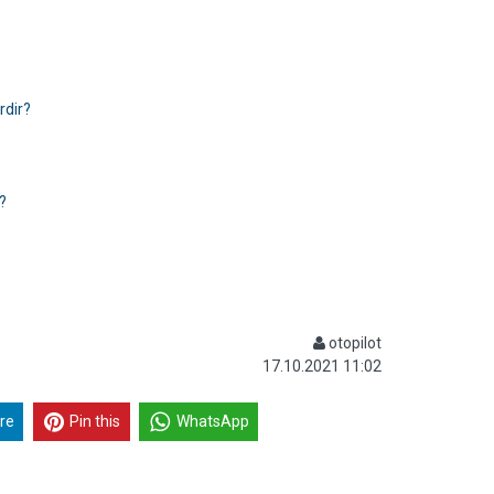
rdir?
?
otopilot
17.10.2021 11:02
re
Pin this
WhatsApp