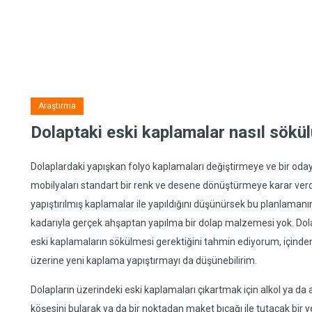
Araştırma
Dolaptaki eski kaplamalar nasıl sökül
Dolaplardaki yapışkan folyo kaplamaları değiştirmeye ve bir odaya 
mobilyaları standart bir renk ve desene dönüştürmeye karar ve
yapıştırılmış kaplamalar ile yapıldığını düşünürsek bu planlaman
kadarıyla gerçek ahşaptan yapılma bir dolap malzemesi yok. Dol
eski kaplamaların sökülmesi gerektiğini tahmin ediyorum, içind
üzerine yeni kaplama yapıştırmayı da düşünebilirim.
Dolapların üzerindeki eski kaplamaları çıkartmak için alkol ya da
köşesini bularak ya da bir noktadan maket bıçağı ile tutacak bir