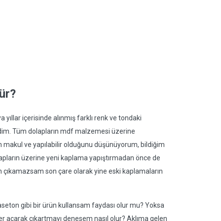
ür?
yıllar içerisinde alınmış farklı renk ve tondaki
rdim. Tüm dolapların mdf malzemesi üzerine
ın makul ve yapılabilir olduğunu düşünüyorum, bildiğim
apların üzerine yeni kaplama yapıştırmadan önce de
en çıkamazsam son çare olarak yine eski kaplamaların
 aseton gibi bir ürün kullansam faydası olur mu? Yoksa
 yer açarak çıkartmayı denesem nasıl olur? Aklıma gelen