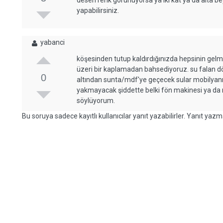
desen renk görünüyorsa ya iki kat ya da alta be
yapabilirsiniz.
yabanci
köşesinden tutup kaldırdığınızda hepsinin ge
üzeri bir kaplamadan bahsediyoruz. su falan
0
altından sunta/mdf'ye geçecek sular mobilyanız
yakmayacak şiddette belki fön makinesi ya da ı
söylüyorum.
Bu soruya sadece kayıtlı kullanıcılar yanıt yazabilirler. Yanıt yazma