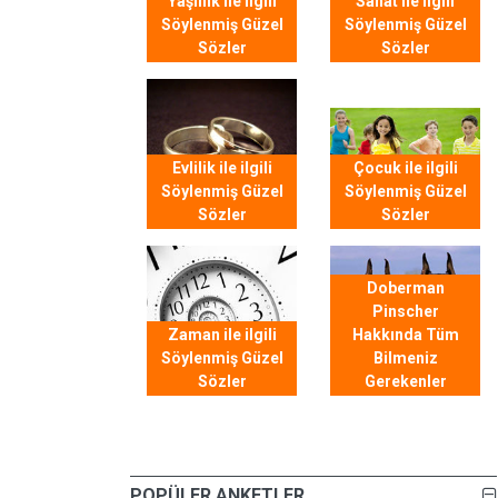
Yaşlılık ile ilgili
Sanat ile ilgili
Söylenmiş Güzel
Söylenmiş Güzel
Sözler
Sözler
Evlilik ile ilgili
Çocuk ile ilgili
Söylenmiş Güzel
Söylenmiş Güzel
Sözler
Sözler
Doberman
Pinscher
Zaman ile ilgili
Hakkında Tüm
Söylenmiş Güzel
Bilmeniz
Sözler
Gerekenler
POPÜLER ANKETLER