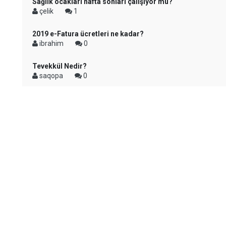
Sağlık ocakları hafta sonları çalışıyor mu?
çelik
1
2019 e-Fatura ücretleri ne kadar?
ibrahim
0
Tevekkül Nedir?
saqopa
0