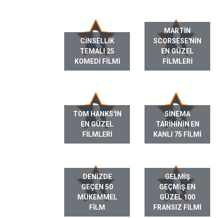
MARTIN
CINSELLIK
SCORSESE'NIN
TEMALI 25
EN GÜZEL
KOMEDI FILMI
FILMLERI
TOM HANKS'IN
SINEMA
EN GÜZEL
TARIHININ EN
FILMLERI
KANLI 75 FILMI
DENIZDE
GELMIŞ
GEÇEN 50
GEÇMIŞ EN
MÜKEMMEL
GÜZEL 100
FILM
FRANSIZ FILMI