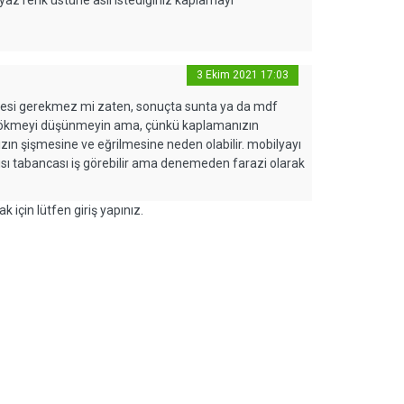
yaz renk üstüne asıl istediğiniz kaplamayı
3 Ekim 2021 17:03
lmesi gerekmez mi zaten, sonuçta sunta ya da mdf
 dökmeyi düşünmeyin ama, çünkü kaplamanızın
ın şişmesine ve eğrilmesine neden olabilir. mobilyayı
sı tabancası iş görebilir ama denemeden farazi olarak
k için lütfen giriş yapınız.