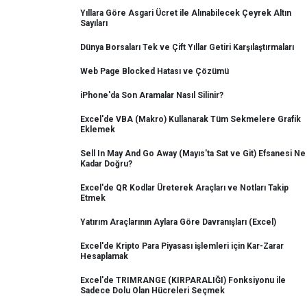
Yıllara Göre Asgari Ücret ile Alınabilecek Çeyrek Altın
Sayıları
Dünya Borsaları Tek ve Çift Yıllar Getiri Karşılaştırmaları
Web Page Blocked Hatası ve Çözümü
iPhone'da Son Aramalar Nasıl Silinir?
Excel'de VBA (Makro) Kullanarak Tüm Sekmelere Grafik
Eklemek
Sell In May And Go Away (Mayıs'ta Sat ve Git) Efsanesi Ne
Kadar Doğru?
Excel'de QR Kodlar Üreterek Araçları ve Notları Takip
Etmek
Yatırım Araçlarının Aylara Göre Davranışları (Excel)
Excel'de Kripto Para Piyasası işlemleri için Kar-Zarar
Hesaplamak
Excel'de TRIMRANGE (KIRPARALIĞI) Fonksiyonu ile
Sadece Dolu Olan Hücreleri Seçmek