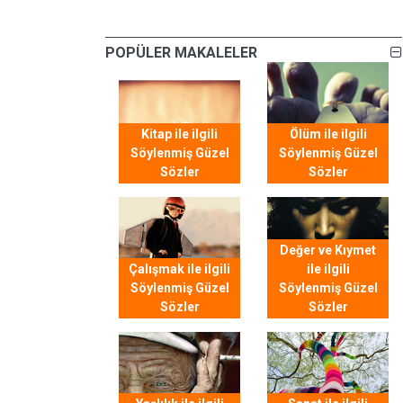
POPÜLER MAKALELER
Kitap ile ilgili
Ölüm ile ilgili
Söylenmiş Güzel
Söylenmiş Güzel
Sözler
Sözler
Değer ve Kıymet
Çalışmak ile ilgili
ile ilgili
Söylenmiş Güzel
Söylenmiş Güzel
Sözler
Sözler