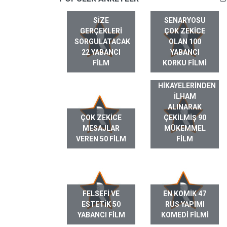
SIZE
SENARYOSU
GERÇEKLERI
ÇOK ZEKICE
SORGULATACAK
OLAN 100
22 YABANCI
YABANCI
FILM
KORKU FILMI
GERÇEK HAYAT
HIKAYELERINDEN
ILHAM
ALINARAK
ÇOK ZEKICE
ÇEKILMIŞ 90
MESAJLAR
MÜKEMMEL
VEREN 50 FILM
FILM
FELSEFI VE
EN KOMIK 47
ESTETIK 50
RUS YAPIMI
YABANCI FILM
KOMEDI FILMI