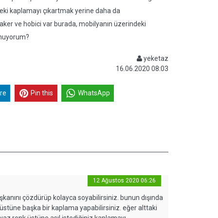
ndeki kaplamayı çıkartmak yerine daha da
ker ve hobici var burada, mobilyanın üzerindeki
 umuyorum?
yeketaz
16.06.2020 08:03
re
Pin this
WhatsApp
12 Ağustos 2020 06:26
şkanını çözdürüp kolayca soyabilirsiniz. bunun dışında
 üstüne başka bir kaplama yapabilirsiniz. eğer alttaki