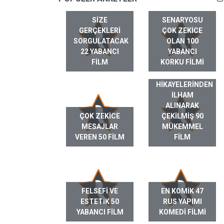
SIZE
SENARYOSU
GERÇEKLERI
ÇOK ZEKICE
SORGULATACAK
OLAN 100
22 YABANCI
YABANCI
FILM
KORKU FILMI
GERÇEK HAYAT
HIKAYELERINDEN
ILHAM
ALINARAK
ÇOK ZEKICE
ÇEKILMIŞ 90
MESAJLAR
MÜKEMMEL
VEREN 50 FILM
FILM
FELSEFI VE
EN KOMIK 47
ESTETIK 50
RUS YAPIMI
YABANCI FILM
KOMEDI FILMI