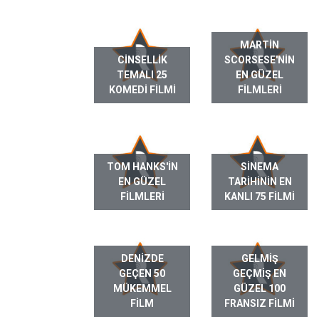
MARTIN
CINSELLIK
SCORSESE'NIN
TEMALI 25
EN GÜZEL
KOMEDI FILMI
FILMLERI
TOM HANKS'IN
SINEMA
EN GÜZEL
TARIHININ EN
FILMLERI
KANLI 75 FILMI
DENIZDE
GELMIŞ
GEÇEN 50
GEÇMIŞ EN
MÜKEMMEL
GÜZEL 100
FILM
FRANSIZ FILMI