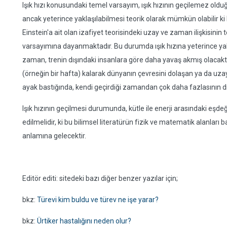
Işık hızı konusundaki temel varsayım, ışık hızının geçilemez oldu
ancak yeterince yaklaşılabilmesi teorik olarak mümkün olabilir ki b
Einstein'a ait olan izafiyet teorisindeki uzay ve zaman ilişkisini
varsayımına dayanmaktadır. Bu durumda ışık hızına yeterince yakla
zaman, trenin dışındaki insanlara göre daha yavaş akmış olacaktır.
(örneğin bir hafta) kalarak dünyanın çevresini dolaşan ya da uzay
ayak bastığında, kendi geçirdiği zamandan çok daha fazlasının dı
Işık hızının geçilmesi durumunda, kütle ile enerji arasındaki eşde
edilmelidir, ki bu bilimsel literatürün fizik ve matematik alanlar
anlamına gelecektir.
Editör editi: sitedeki bazı diğer benzer yazılar için;
bkz:
Türevi kim buldu ve türev ne işe yarar?
bkz:
Ürtiker hastalığını neden olur?