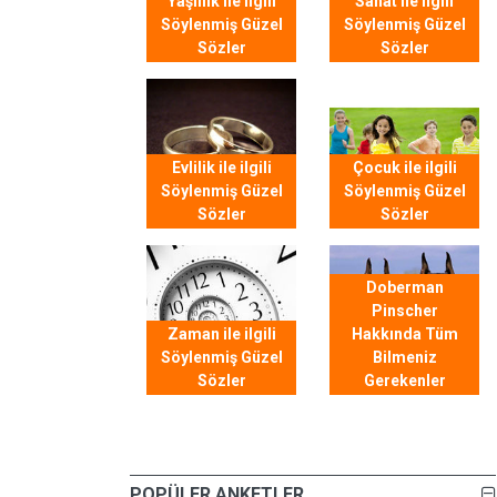
Yaşlılık ile ilgili
Sanat ile ilgili
Söylenmiş Güzel
Söylenmiş Güzel
Sözler
Sözler
Evlilik ile ilgili
Çocuk ile ilgili
Söylenmiş Güzel
Söylenmiş Güzel
Sözler
Sözler
Doberman
Pinscher
Zaman ile ilgili
Hakkında Tüm
Söylenmiş Güzel
Bilmeniz
Sözler
Gerekenler
POPÜLER ANKETLER