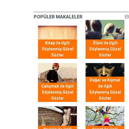
POPÜLER MAKALELER
Kitap ile ilgili
Ölüm ile ilgili
Söylenmiş Güzel
Söylenmiş Güzel
Sözler
Sözler
Değer ve Kıymet
Çalışmak ile ilgili
ile ilgili
Söylenmiş Güzel
Söylenmiş Güzel
Sözler
Sözler