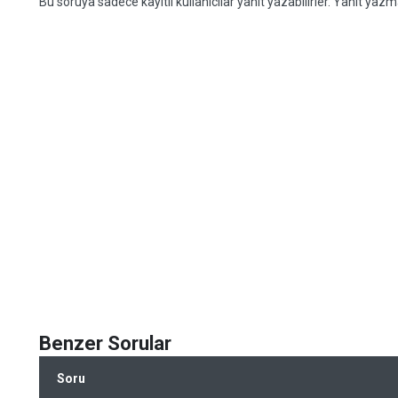
Bu soruya sadece kayıtlı kullanıcılar yanıt yazabilirler. Yanıt yazma
Benzer Sorular
Soru