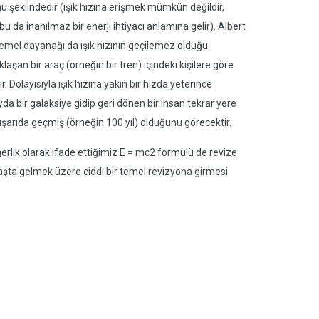
ğu şeklindedir (ışık hızına erişmek mümkün değildir,
u da inanılmaz bir enerji ihtiyacı anlamına gelir). Albert
n temel dayanağı da ışık hızının geçilemez olduğu
şan bir araç (örneğin bir tren) içindeki kişilere göre
 Dolayısıyla ışık hızına yakın bir hızda yeterince
da bir galaksiye gidip geri dönen bir insan tekrar yere
şarıda geçmiş (örneğin 100 yıl) olduğunu görecektir.
ğerlik olarak ifade ettiğimiz E = mc2 formülü de revize
ı başta gelmek üzere ciddi bir temel revizyona girmesi