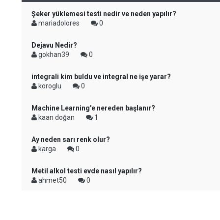
Şeker yüklemesi testi nedir ve neden yapılır?
mariadolores
0
Dejavu Nedir?
gokhan39
0
integrali kim buldu ve integral ne işe yarar?
koroglu
0
Machine Learning'e nereden başlanır?
kaan doğan
1
Ay neden sarı renk olur?
karga
0
Metil alkol testi evde nasıl yapılır?
ahmet50
0