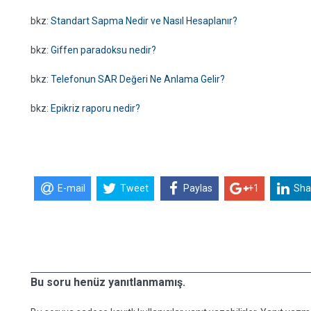
bkz:
Standart Sapma Nedir ve Nasıl Hesaplanır?
bkz:
Giffen paradoksu nedir?
bkz:
Telefonun SAR Değeri Ne Anlama Gelir?
bkz:
Epikriz raporu nedir?
E-mail
Tweet
Paylas
+1
Sha
Bu soru henüz yanıtlanmamış.