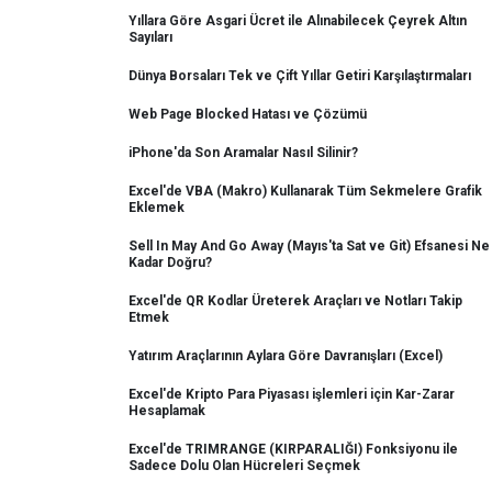
Yıllara Göre Asgari Ücret ile Alınabilecek Çeyrek Altın
Sayıları
Dünya Borsaları Tek ve Çift Yıllar Getiri Karşılaştırmaları
Web Page Blocked Hatası ve Çözümü
iPhone'da Son Aramalar Nasıl Silinir?
Excel'de VBA (Makro) Kullanarak Tüm Sekmelere Grafik
Eklemek
Sell In May And Go Away (Mayıs'ta Sat ve Git) Efsanesi Ne
Kadar Doğru?
Excel'de QR Kodlar Üreterek Araçları ve Notları Takip
Etmek
Yatırım Araçlarının Aylara Göre Davranışları (Excel)
Excel'de Kripto Para Piyasası işlemleri için Kar-Zarar
Hesaplamak
Excel'de TRIMRANGE (KIRPARALIĞI) Fonksiyonu ile
Sadece Dolu Olan Hücreleri Seçmek