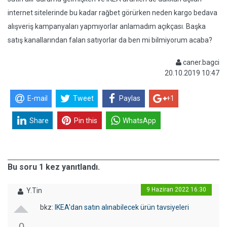
internet sitelerinde bu kadar rağbet görürken neden kargo bedava
alışveriş kampanyaları yapmıyorlar anlamadım açıkçası. Başka
satış kanallarından falan satıyorlar da ben mi bilmiyorum acaba?
caner.bagci
20.10.2019 10:47
E-mail
Tweet
Paylas
+1
Share
Pin this
WhatsApp
Bu soru 1 kez yanıtlandı.
9 Haziran 2022 16:30
Y.Tin
bkz:
IKEA'dan satın alınabilecek ürün tavsiyeleri
0