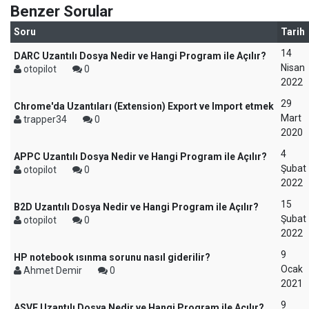
Benzer Sorular
Soru
Tarih
14
DARC Uzantılı Dosya Nedir ve Hangi Program ile Açılır?
Nisan
otopilot
0
2022
29
Chrome'da Uzantıları (Extension) Export ve Import etmek
Mart
trapper34
0
2020
4
APPC Uzantılı Dosya Nedir ve Hangi Program ile Açılır?
Şubat
otopilot
0
2022
15
B2D Uzantılı Dosya Nedir ve Hangi Program ile Açılır?
Şubat
otopilot
0
2022
9
HP notebook ısınma sorunu nasıl giderilir?
Ocak
Ahmet Demir
0
2021
9
ASVF Uzantılı Dosya Nedir ve Hangi Program ile Açılır?