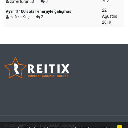
2021
zaferturan53
0
22
Ay'ın %100 solar enerjiyle çalışması
Ağustos
Hafize.Kılıç
2
2019
© 2026
Reitix.com
. Tüm Hakları Saklıdır.