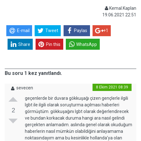
Kemal.Kaplan
19.06.2021 22:51
E-mail
Tweet
Paylas
+1
Share
Pin this
WhatsApp
Bu soru 1 kez yanıtlandı.
8 Ekim 2021 08:39
sevecen
geçenlerde bir duvara gökkuşağı çizen gençlerle ilgili
lgbt ile ilgili olarak soruşturma açılması haberleri
2
görmüştüm. gökkuşağını lgbt olarak değerlendirecek
ve bundan korkacak duruma hangi ara nasıl gelindi
gerçekten anlamadım. aslında genel olarak okuduğum
haberlerin nasıl mümkün olabildiğini anlayamama
noktasındayım ama bu kesinlikle hollanda'ya olan