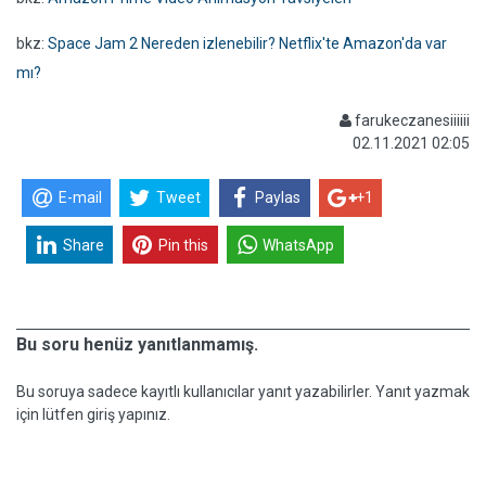
bkz:
Space Jam 2 Nereden izlenebilir? Netflix'te Amazon'da var
mı?
farukeczanesiiiiii
02.11.2021 02:05
E-mail
Tweet
Paylas
+1
Share
Pin this
WhatsApp
Bu soru henüz yanıtlanmamış.
Bu soruya sadece kayıtlı kullanıcılar yanıt yazabilirler. Yanıt yazmak
için lütfen giriş yapınız.