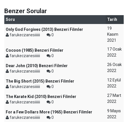
Benzer Sorular
Soru
Tarih
19
Only God Forgives (2013) Benzeri Filmler
Kasım
farukeczanesiiiiii
0
2021
17 Ocak
Cocoon (1985) Benzeri Filmler
2022
farukeczanesiiiiii
0
26 Ocak
Dear John (2010) Benzeri Filmler
2022
farukeczanesiiiiii
0
12 Eylül
The Big Short (2015) Benzeri Filmler
2022
farukeczanesiiiiii
0
27 Mart
The Karate Kid (2010) Benzeri Filmler
2022
farukeczanesiiiiii
0
9 Mayıs
For a Few Dollars More (1965) Benzeri Filmler
2022
farukeczanesiiiiii
0