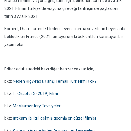
France filminin vizyona giriş tarihi için belirlenen tarih ise 3 Aralık
2021. Filmin Türkiye'de vizyona gireceği tarih için de paylaşılan
tarih 3 Aralık 2021.
Komedi, Dram türünde filmleri seven sinema severlerin heyecanla
bekledikleri France (2021) umuyorum ki beklentileri karşılayan bir
yapım olur.
Editör editi: sitedeki bazı diğer benzer yazılar için;
bkz:
Neden Hiç Araba Yarışı Temalı Türk Filmi Yok?
bkz:
IT Chapter 2 (2019) Filmi
bkz:
Mockumentary Tavsiyeleri
bkz:
İntikam ile ilgili gelmiş geçmiş en güzel filmler
bkz:
Amazon Prime Video Animasyon Tavsiyeleri