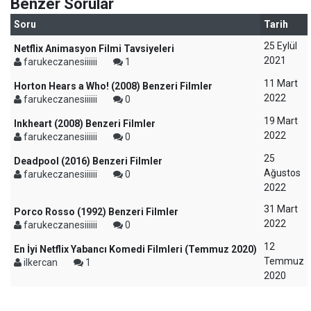
Benzer Sorular
Soru
Tarih
25 Eylül
Netflix Animasyon Filmi Tavsiyeleri
2021
farukeczanesiiiiii
1
11 Mart
Horton Hears a Who! (2008) Benzeri Filmler
2022
farukeczanesiiiiii
0
19 Mart
Inkheart (2008) Benzeri Filmler
2022
farukeczanesiiiiii
0
25
Deadpool (2016) Benzeri Filmler
Ağustos
farukeczanesiiiiii
0
2022
31 Mart
Porco Rosso (1992) Benzeri Filmler
2022
farukeczanesiiiiii
0
12
En İyi Netflix Yabancı Komedi Filmleri (Temmuz 2020)
Temmuz
ilkercan
1
2020