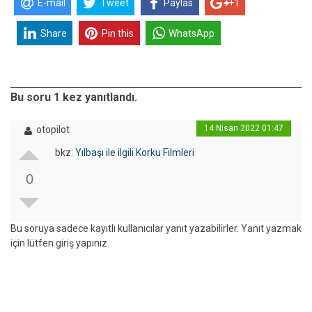
E-mail
Tweet
Paylas
+1
Share
Pin this
WhatsApp
Bu soru 1 kez yanıtlandı.
14 Nisan 2022 01:47
otopilot
bkz:
Yılbaşı ile ilgili Korku Filmleri
0
Bu soruya sadece kayıtlı kullanıcılar yanıt yazabilirler. Yanıt yazmak
için lütfen giriş yapınız.