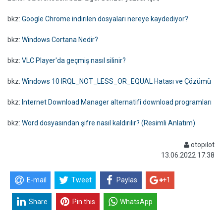
bkz:
Google Chrome indirilen dosyaları nereye kaydediyor?
bkz:
Windows Cortana Nedir?
bkz:
VLC Player'da geçmiş nasıl silinir?
bkz:
Windows 10 IRQL_NOT_LESS_OR_EQUAL Hatası ve Çözümü
bkz:
Internet Download Manager alternatifi download programları
bkz:
Word dosyasından şifre nasıl kaldırılır? (Resimli Anlatım)
otopilot
13.06.2022 17:38
E-mail
Tweet
Paylas
+1
Share
Pin this
WhatsApp